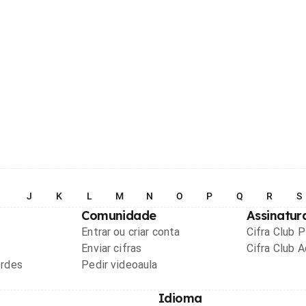
I
J
K
L
M
N
O
P
Q
R
S
Comunidade
Assinatur
Entrar ou criar conta
Cifra Club 
Enviar cifras
Cifra Club 
ordes
Pedir videoaula
Idioma