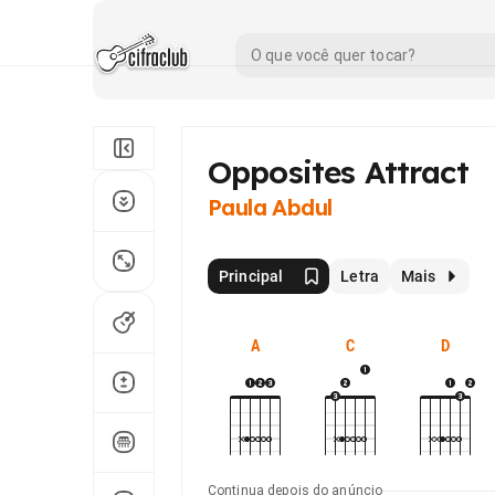
Opposites Attract
Paula Abdul
Principal
Letra
Mais
A
C
D
Continua depois do anúncio