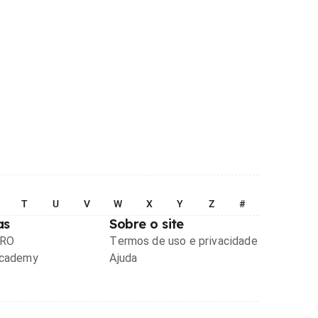
T
U
V
W
X
Y
Z
#
as
Sobre o site
PRO
Termos de uso e privacidade
Academy
Ajuda