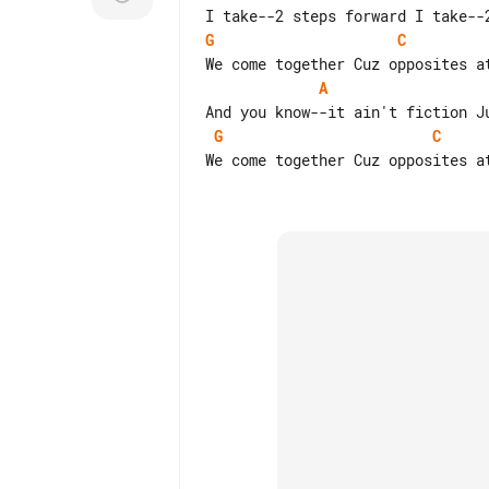
G
C
A
G
C
We come together Cuz opposites at