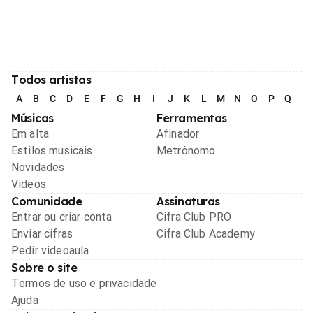
Todos artistas
A
B
C
D
E
F
G
H
I
J
K
L
M
N
O
P
Q
R
Músicas
Ferramentas
Em alta
Afinador
Estilos musicais
Metrônomo
Novidades
Videos
Comunidade
Assinaturas
Entrar ou criar conta
Cifra Club PRO
Enviar cifras
Cifra Club Academy
Pedir videoaula
Sobre o site
Termos de uso e privacidade
Ajuda