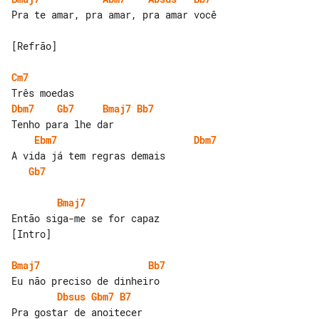
Pra te amar, pra amar, pra amar você

[Refrão]

Cm7
Dbm7
Gb7
Bmaj7
Bb7
Ebm7
Dbm7
Gb7
Bmaj7
Então siga-me se for capaz

[Intro]

Bmaj7
Bb7
Dbsus
Gbm7
B7