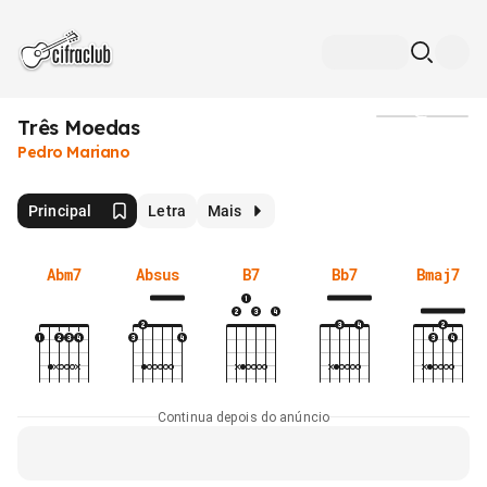
Três Moedas
Mídia
Pedro Mariano
Principal
Letra
Mais
Abm7
Absus
B7
Bb7
Bmaj7
Continua depois do anúncio