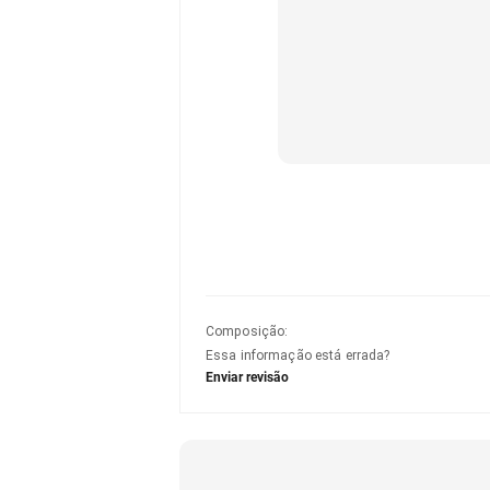
Composição
:
Essa informação está errada?
Enviar revisão