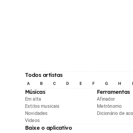
Todos artistas
A
B
C
D
E
F
G
H
Músicas
Ferramentas
Em alta
Afinador
Estilos musicais
Metrônomo
Novidades
Dicionário de ac
Videos
Baixe o aplicativo