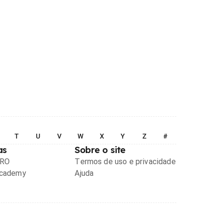
T
U
V
W
X
Y
Z
#
as
Sobre o site
PRO
Termos de uso e privacidade
Academy
Ajuda