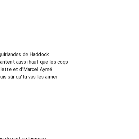
 guirlandes de Haddock
hantent aussi haut que les coqs
Colette et d'Marcel Aymé
uis sûr qu'tu vas les aimer
che de nuit au lamparo