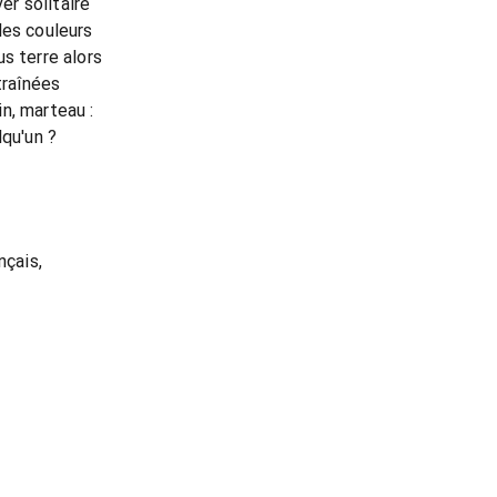
ver solitaire
 les couleurs
s terre alors
traînées
n, marteau :
lqu'un ?
nçais,