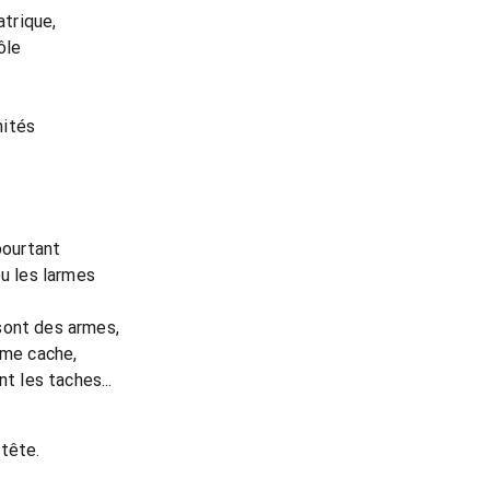
atrique,
ôle
nités
pourtant
eu les larmes
sont des armes,
 me cache,
t les taches...
tête.