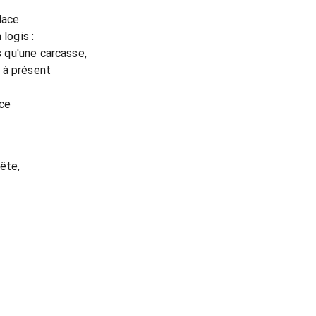
lace
 logis :
s qu'une carcasse,
 à présent
ace
tête,