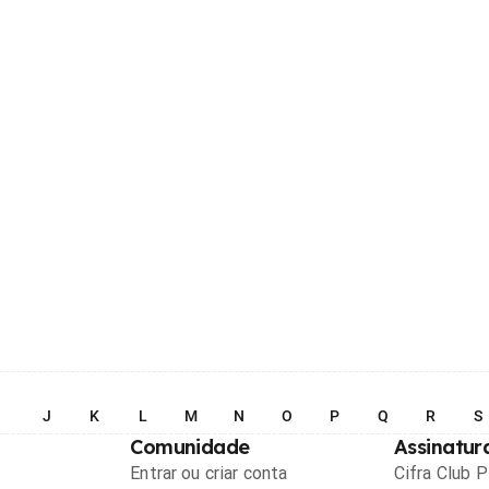
I
J
K
L
M
N
O
P
Q
R
S
Comunidade
Assinatur
Entrar ou criar conta
Cifra Club 