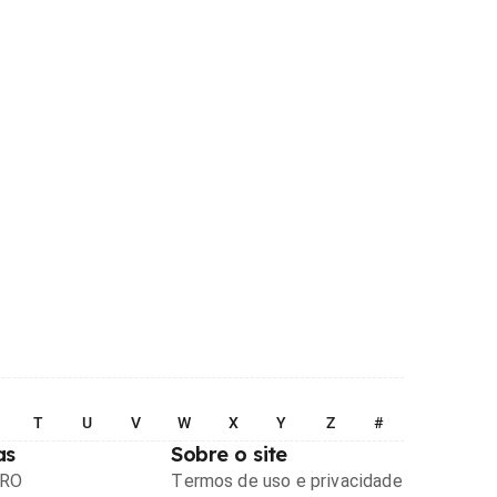
T
U
V
W
X
Y
Z
#
as
Sobre o site
PRO
Termos de uso e privacidade