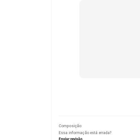
Composição
:
Essa informação está errada?
Enviar revisão