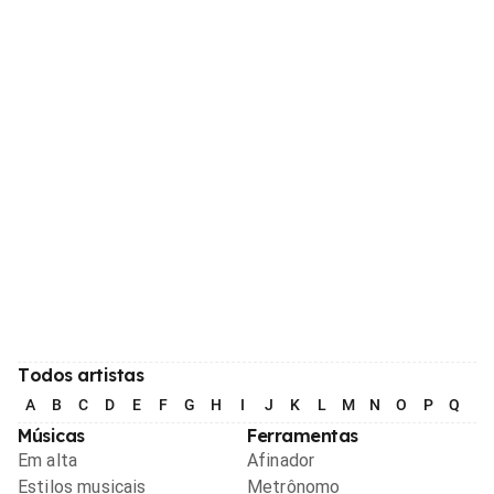
Todos artistas
A
B
C
D
E
F
G
H
I
J
K
L
M
N
O
P
Q
R
Músicas
Ferramentas
Em alta
Afinador
Estilos musicais
Metrônomo