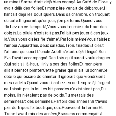
un minet.Sartre était déjà bien engagé.Au Café de Flore, y
avait déjà des follesEt mon père venait de débarquer.Il
hantait déjà les boutiquiers.Dans sa chambre, on troquait
du café.Il ignorait qu'un jour, j'en parlerais.Quand vous
flirtiez en ce temps-là,Vous vous touchiez du bout des
doigts.La pilule n'existait pas.Fallait pas jouer à ces jeux-
là.Vous vous disiez "je t'aime",Parfois mêmeVous faisiez
l'amour.Aujourd'hui, deux salades,Trois tiradesEt c'est
l'affaire qui court.L'oncle Adolf s'était déjà flingué.Son
Eva l'avait accompagné,Des fois qu'il aurait voulu draguer
:Qui sait si, là-haut, il n'y a pas des follesEt mon père
allait bientôt planterCette graine qui allait lui donnerCe
débile qui essaie de chanter.Il ignorait que viendraient
mes cadets.Quand vous chantiez en ce temps-là,L'argent
ne faisait pas la loi.Les hit parades n'existaient pas,Du
moins, ils n'étaient pas de poids.Tu mettais des
semainesEt des semaines,Parfois des années.Si t'avais
pas de tripes,Ta boutique, eux,Pouvaient la fermerEt
Trenet avait mis des années,Brassens commençait à