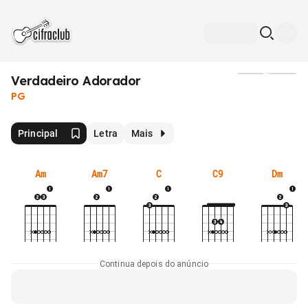
Verdadeiro Adorador
Mídia
PG
Principal
Letra
Mais
Am
Am7
C
C9
Dm
Continua depois do anúncio