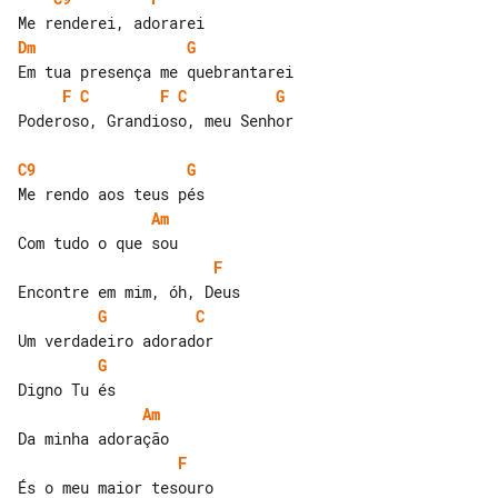
Dm
G
F
C
F
C
G
Poderoso, Grandioso, meu Senhor

C9
G
Am
F
G
C
G
Am
F