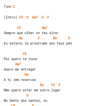
Tom
:
C
[Intro] 
C9
G
Am7
G
F
C9
Am7
Dm
F
Dm
G
Eu estarei lá prostrado aos teus pés

C9
Am7
Dm
Em
C9
F
G
C9
F