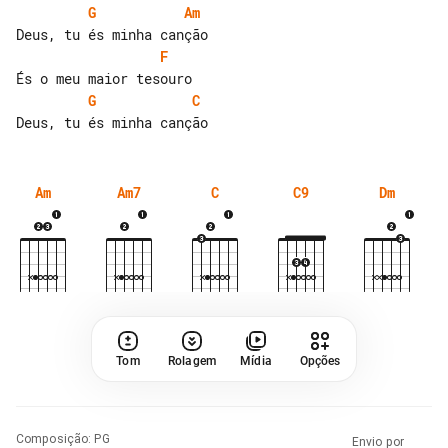
G
Am
F
G
C
Am
Am7
C
C9
Dm
Tom
Rolagem
Mídia
Opções
Composição
:
PG
Envio por