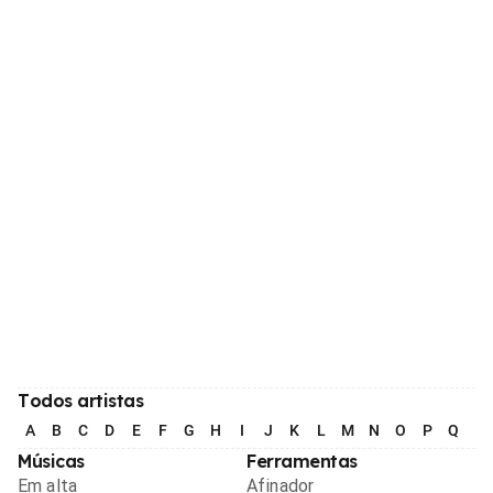
Todos artistas
A
B
C
D
E
F
G
H
I
J
K
L
M
N
O
P
Q
R
Músicas
Ferramentas
Em alta
Afinador