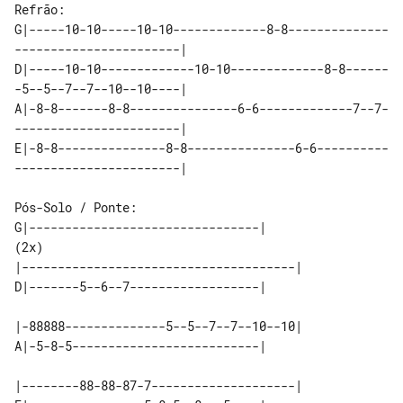
Refrão:

G|-----10-10-----10-10-------------8-8--------------
-----------------------|

D|-----10-10-------------10-10-------------8-8------
-5--5--7--7--10--10----|

A|-8-8-------8-8---------------6-6-------------7--7-
-----------------------|

E|-8-8---------------8-8---------------6-6----------
-----------------------|

Pós-Solo / Ponte:

G|--------------------------------|  

(2x)  

|--------------------------------------|

D|-------5--6--7------------------|    

|-88888--------------5--5--7--7--10--10|

A|-5-8-5--------------------------|    

|--------88-88-87-7--------------------|
