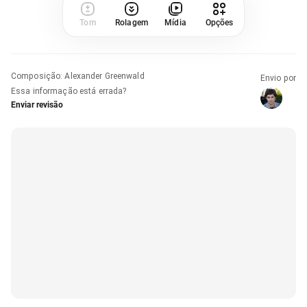
Tom
Rolagem
Mídia
Opções
Composição
:
Alexander Greenwald
Envio por
Essa informação está errada?
Enviar revisão