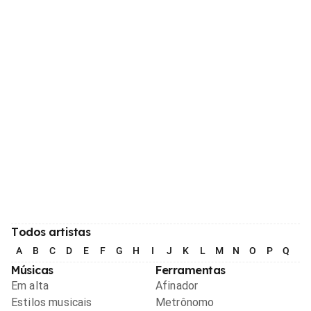
Todos artistas
A
B
C
D
E
F
G
H
I
J
K
L
M
N
O
P
Q
R
Músicas
Ferramentas
Em alta
Afinador
Estilos musicais
Metrônomo