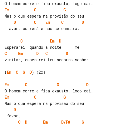
Em
C
G
D
C
Em
C
D
 favor, correrá e não se cansará.

C
Em
D
C
Em
D
C
D
visitar, esperarei teu socorro senhor.

(
Em
C
G
D
) (2x)

Em
C
G
D
Em
C
G
D
C
D
Em
D/F#
G