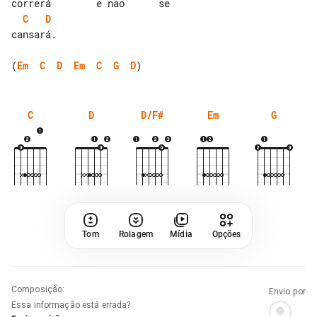
C
D
cansará.

(
Em
C
D
Em
C
G
D
C
D
D/F#
Em
G
Tom
Rolagem
Mídia
Opções
Composição
:
Envio por
Essa informação está errada?