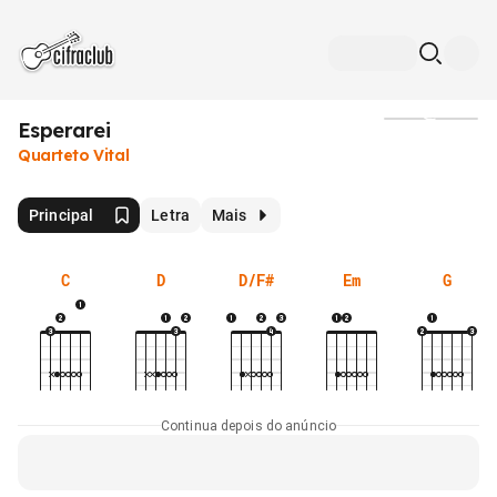
Esperarei
Mídia
Quarteto Vital
Principal
Letra
Mais
C
D
D/F#
Em
G
Continua depois do anúncio