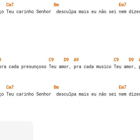
Cm7
Bm
Em7
9
C9
D9
A9
C9
D9
Cm7
Bm
Em7