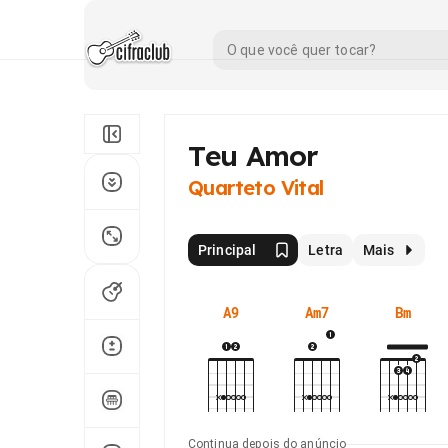
Teu Amor
Quarteto Vital
Principal
Letra
Mais
A9
Am7
Bm
Continua depois do anúncio