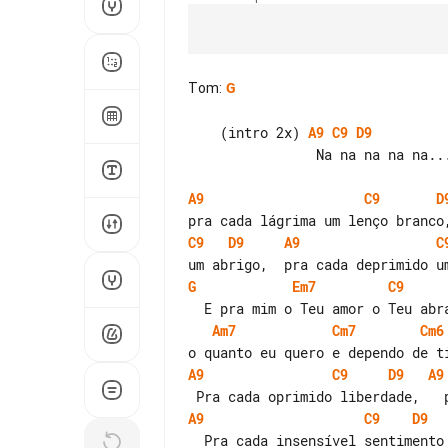
Tom
:
G
    (intro 2x) 
A9
C9
D9
                Na na na na na....

A9
C9
D
C9
D9
A9
C
G
Em7
C9
Am7
Cm7
Cm6
A9
C9
D9
A9
A9
C9
D9