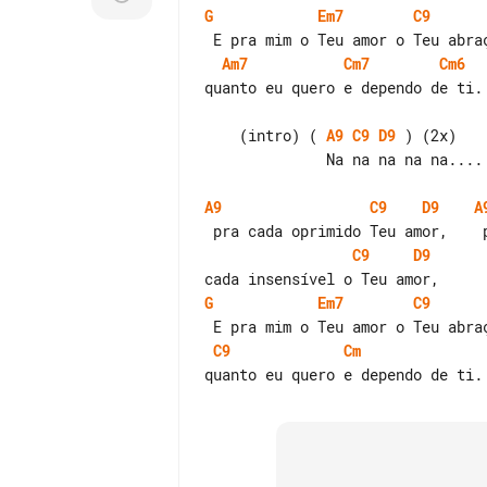
G
Em7
C9
Am7
Cm7
Cm6
quanto eu quero e dependo de ti.

    (intro) ( 
A9
C9
D9
 ) (2x)

              Na na na na na....

A9
C9
D9
A
C9
D9
G
Em7
C9
C9
Cm