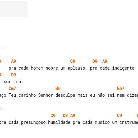
9
A9
C9
D9
A9
9
D9
Cm7
Bm
Em7
C9
D9
A9
C9