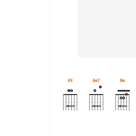
A9
Am7
Bm