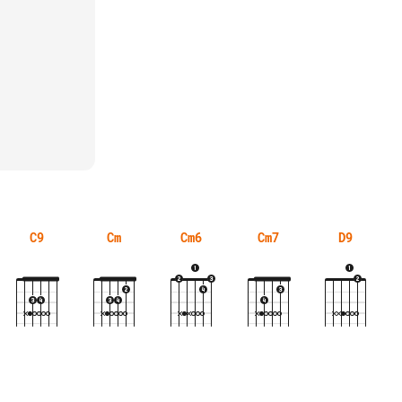
C9
Cm
Cm6
Cm7
D9