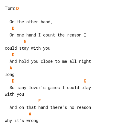
Tom
:
D
D
G
D
A
D
G
  So many lover's games I could play 

E
A
why it's wrong
