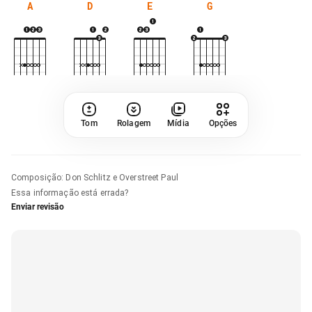
A
D
E
G
Tom
Rolagem
Mídia
Opções
Composição
:
Don Schlitz e Overstreet Paul
Essa informação está errada?
Enviar revisão