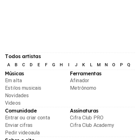
Todos artistas
A
B
C
D
E
F
G
H
I
J
K
L
M
N
O
P
Q
R
Músicas
Ferramentas
Em alta
Afinador
Estilos musicais
Metrônomo
Novidades
Videos
Comunidade
Assinaturas
Entrar ou criar conta
Cifra Club PRO
Enviar cifras
Cifra Club Academy
Pedir videoaula