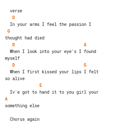
D
G
D
A
  When I look into your eye's I found 

D
G
  When I first kissed your lips I felt 

E
A
something else
