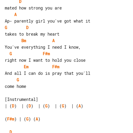
D
A
G
D
Bm
A
G
F#m
Em
F#m
G
come home

| (
D
)  | (
D
)  | (
G
)  | (
G
)  | (
A
) 

(
F#m
) | (
G
) (
A
)

D