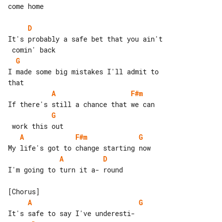
come home

D
It's probably a safe bet that you ain't

G
I made some big mistakes I'll admit to 

A
F#m
G
A
F#m
G
A
D
I'm going to turn it a- round

A
G