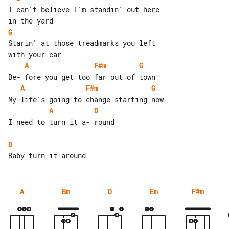
I can't believe I'm standin' out here 

G
Starin' at those treadmarks you left 

A
F#m
G
A
F#m
G
A
D
I need to turn it a- round

D
A
Bm
D
Em
F#m