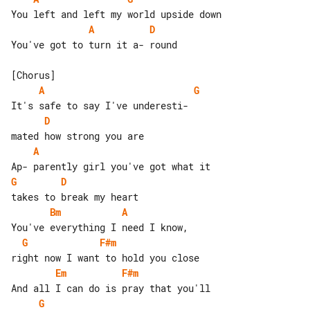
A
D
You've got to turn it a- round

A
G
D
A
G
D
Bm
A
G
F#m
Em
F#m
G