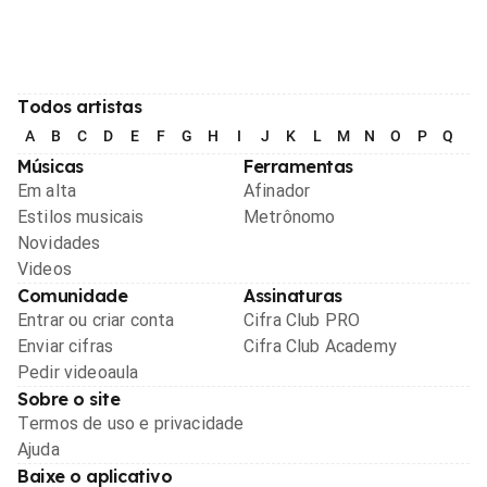
Todos artistas
A
B
C
D
E
F
G
H
I
J
K
L
M
N
O
P
Q
R
Músicas
Ferramentas
Em alta
Afinador
Estilos musicais
Metrônomo
Novidades
Videos
Comunidade
Assinaturas
Entrar ou criar conta
Cifra Club PRO
Enviar cifras
Cifra Club Academy
Pedir videoaula
Sobre o site
Termos de uso e privacidade
Ajuda
Baixe o aplicativo