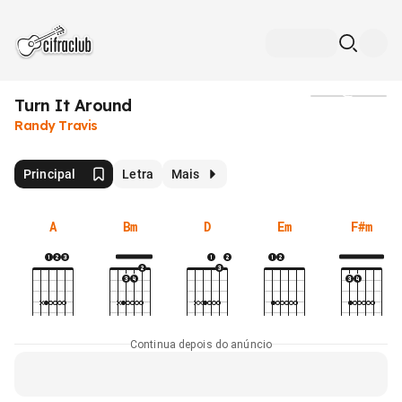
Turn It Around
Mídia
Randy Travis
Principal
Letra
Mais
A
Bm
D
Em
F#m
Continua depois do anúncio