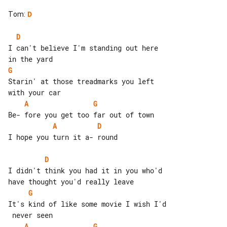
Tom
:
D
D
I can't believe I'm standing out here 

G
Starin' at those treadmarks you left 

A
G
A
D
I hope you turn it a- round

D
I didn't think you had it in you who'd 

G
It's kind of like some movie I wish I'd

A
G