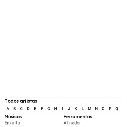
Todos artistas
A
B
C
D
E
F
G
H
I
J
K
L
M
N
O
P
Q
R
Músicas
Ferramentas
Em alta
Afinador