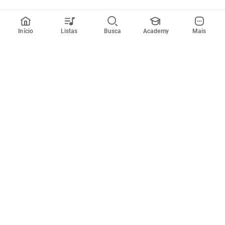
Início
Listas
Busca
Academy
Mais
Todos artistas
A
B
C
D
E
F
G
H
I
J
K
L
M
N
O
P
Q
R
Músicas
Ferramentas
Em alta
Afinador
Estilos musicais
Metrônomo
Novidades
Videos
Comunidade
Assinaturas
Entrar ou criar conta
Cifra Club PRO
Enviar cifras
Cifra Club Academy
Pedir videoaula