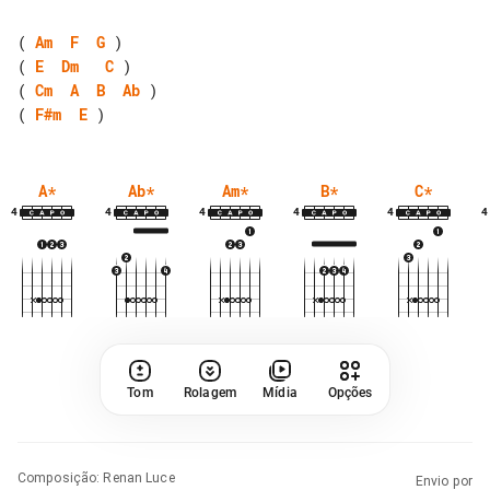
( 
Am
F
G
( 
E
Dm
C
( 
Cm
A
B
Ab
( 
F#m
E
A
*
Ab
*
Am
*
B
*
C
*
4
4
4
4
4
4
Tom
Rolagem
Mídia
Opções
Composição
:
Renan Luce
Envio por