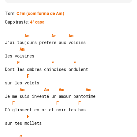
Tom
:
C#m
(com forma de Am)
Capotraste
:
4ª casa
Am
Am
Am
Am
F
F
F
F
Am
Am
Am
Am
F
F
F
F
sur tes mollets

G