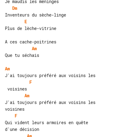
Dm
E
Plus de lèche-vitrine

Am
Que tu séchais

Am
F
Am
J'ai toujours préféré aux voisins les 

F
Qui vident leurs armoires en quête 

Am