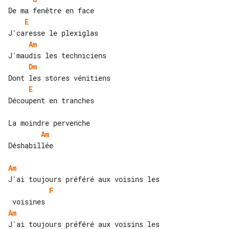
E
Am
Dm
E
Découpent en tranches

Am
Déshabillée

Am
F
Am