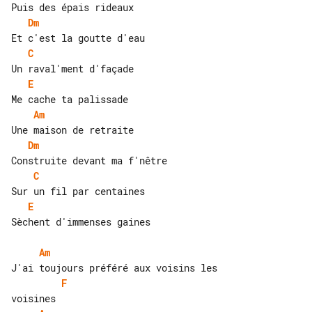
Dm
C
E
Am
Dm
C
E
Sèchent d'immenses gaines

Am
F