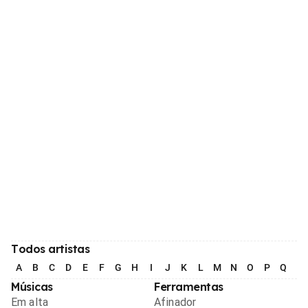
Todos artistas
A
B
C
D
E
F
G
H
I
J
K
L
M
N
O
P
Q
R
Músicas
Ferramentas
Em alta
Afinador