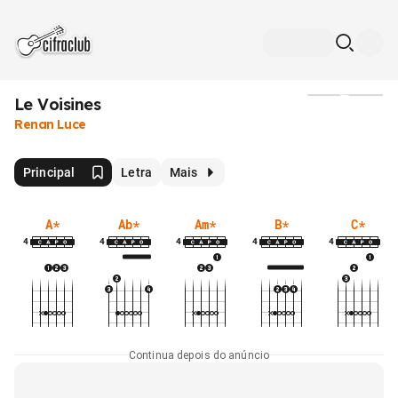
Le Voisines
Mídia
Renan Luce
Principal
Letra
Mais
A
*
Ab
*
Am
*
B
*
C
*
4
4
4
4
4
Continua depois do anúncio