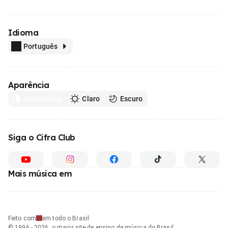
Idioma
Português
Aparência
Automático
Claro
Escuro
Siga o Cifra Club
Mais música em
Feito com
em todo o Brasil
© 1996 - 2026, o maior site de ensino de música do Brasil