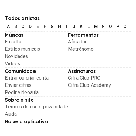
Todos artistas
A
B
C
D
E
F
G
H
I
J
K
L
M
N
O
P
Q
R
Músicas
Ferramentas
Em alta
Afinador
Estilos musicais
Metrônomo
Novidades
Videos
Comunidade
Assinaturas
Entrar ou criar conta
Cifra Club PRO
Enviar cifras
Cifra Club Academy
Pedir videoaula
Sobre o site
Termos de uso e privacidade
Ajuda
Baixe o aplicativo