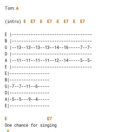
Tom
:
A
(intro) 
E
E7
E
E7
E
E7
E
E7
E |----------------------------------

B |----------------------------------

G |--13--13--13--13--14--16-----7--7-

D |----------------------------------

A |--11--11--11--11--12--14-----5--5-

E |----------------------------------

E|----------------- 

B|----------------- 

G|-7--7--11--6----- 

D|----------------- 

A|-5--5---9--4----- 

E
E7
E