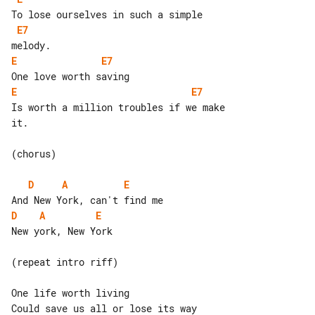
E7
E
E7
E
E7
Is worth a million troubles if we make 

it.

(chorus)

D
A
E
D
A
E
New york, New York

(repeat intro riff)

One life worth living

Could save us all or lose its way 
