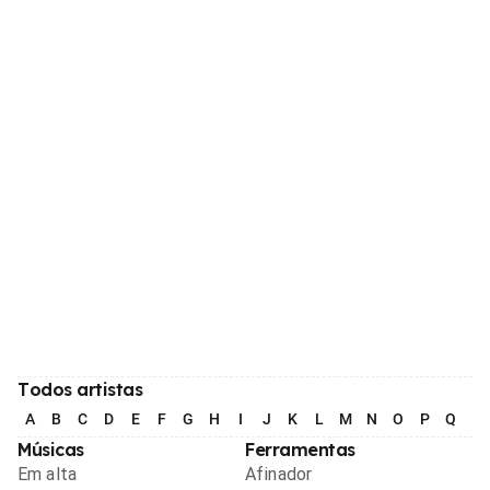
Todos artistas
A
B
C
D
E
F
G
H
I
J
K
L
M
N
O
P
Q
R
Músicas
Ferramentas
Em alta
Afinador