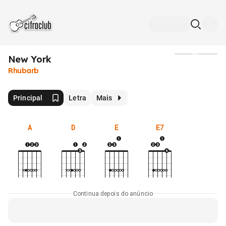
New York
Mídia
Rhubarb
Principal
Letra
Mais
A
D
E
E7
Continua depois do anúncio