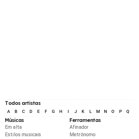
Todos artistas
A
B
C
D
E
F
G
H
I
J
K
L
M
N
O
P
Q
R
Músicas
Ferramentas
Em alta
Afinador
Estilos musicais
Metrônomo