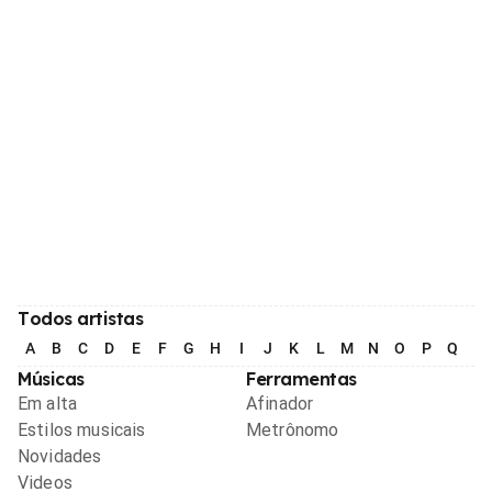
Todos artistas
A
B
C
D
E
F
G
H
I
J
K
L
M
N
O
P
Q
R
Músicas
Ferramentas
Em alta
Afinador
Estilos musicais
Metrônomo
Novidades
Videos