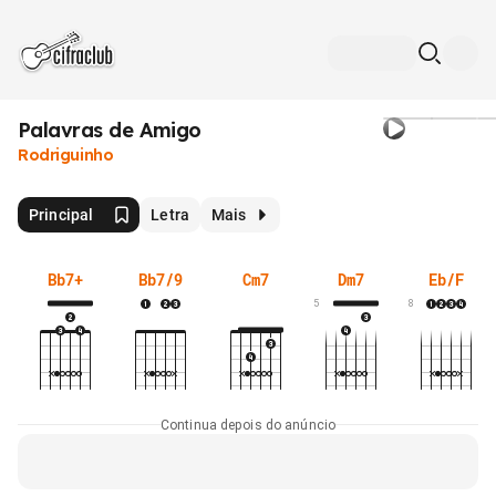
Palavras de Amigo
Rodriguinho
Principal
Letra
Mais
Bb7+
Bb7/9
Cm7
Dm7
Eb/F
5
8
Continua depois do anúncio