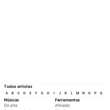
Todos artistas
A
B
C
D
E
F
G
H
I
J
K
L
M
N
O
P
Q
R
Músicas
Ferramentas
Em alta
Afinador