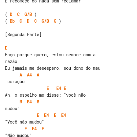
E recomeço do nada sem reclamar

( 
D
C
G/B
( 
Bb
C
D
C
G/B
G
 )

[Segunda Parte]

E
Faço porque quero, estou sempre com a 

razão

A
A4
A
E
E4
E
B
B4
B
E
E4
E
E4
E
E4
E
"Não mudou"
