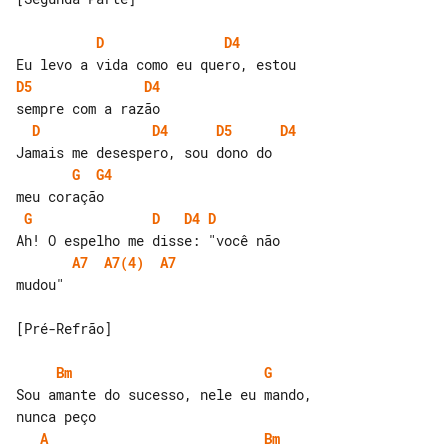
D
D4
D5
D4
D
D4
D5
D4
G
G4
G
D
D4
D
A7
A7(4)
A7
mudou"

[Pré-Refrão]

Bm
G
Sou amante do sucesso, nele eu mando, 

A
Bm