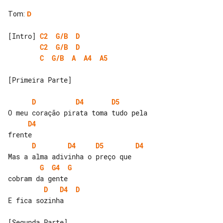
Tom
:
D
[Intro] 
C2
G/B
D
C2
G/B
D
C
G/B
A
A4
A5
[Primeira Parte]

D
D4
D5
D4
D
D4
D5
D4
G
G4
G
D
D4
D
E fica sozinha

[Segunda Parte]
