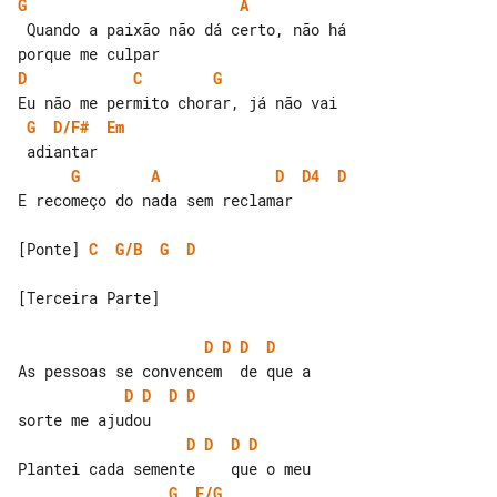
G
A
 Quando a paixão não dá certo, não há 

D
C
G
G
D/F#
Em
G
A
D
D4
D
E recomeço do nada sem reclamar

[Ponte] 
C
G/B
G
D
[Terceira Parte]

D
D
D
D
D
D
D
D
D
D
D
D
G
F/G