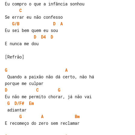
C
G/B
D
A
D
D4
D
E nunca me dou

[Refrão]

G
A
 Quando a paixão não dá certo, não há 

D
C
G
G
D/F#
Em
G
A
Bm
E recomeço do zero sem reclamar
