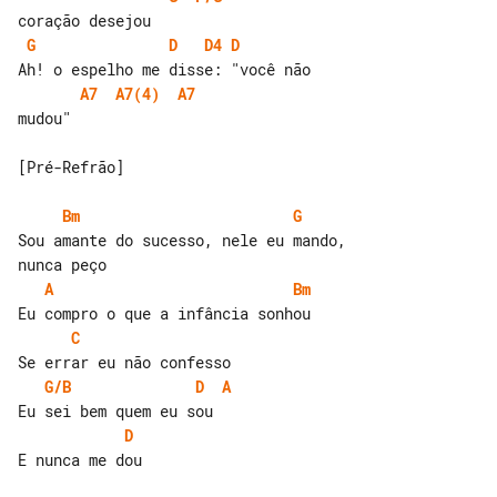
G
D
D4
D
A7
A7(4)
A7
mudou"

[Pré-Refrão]

Bm
G
Sou amante do sucesso, nele eu mando, 

A
Bm
C
G/B
D
A
D
E nunca me dou
