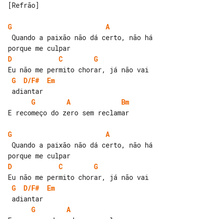
[Refrão]

G
A
 Quando a paixão não dá certo, não há 

D
C
G
G
D/F#
Em
G
A
Bm
E recomeço do zero sem reclamar

G
A
 Quando a paixão não dá certo, não há 

D
C
G
G
D/F#
Em
G
A