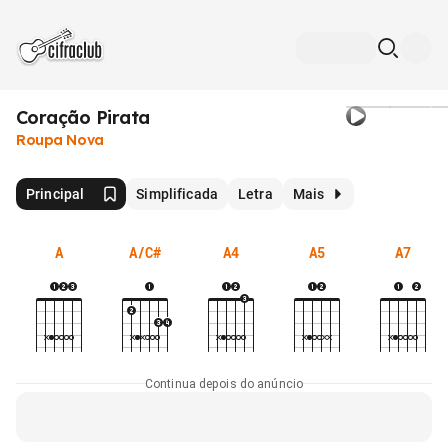
Coração Pirata
Roupa Nova
Principal
Simplificada
Letra
Mais
A
A/C#
A4
A5
A7
Continua depois do anúncio