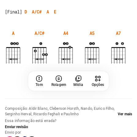
[Final] 
D
A/C#
A
E
A
A/C#
A4
A5
A7
Tom
Rolagem
Mídia
Opções
Composição
:
Aldir Blanc, Cleberson Horsth, Nando, Eurico Filho,
Serginho Herval, Ricardo Feghali e Paulinho
Ver mais
Essa informação está errada?
Enviar revisão
Envio por