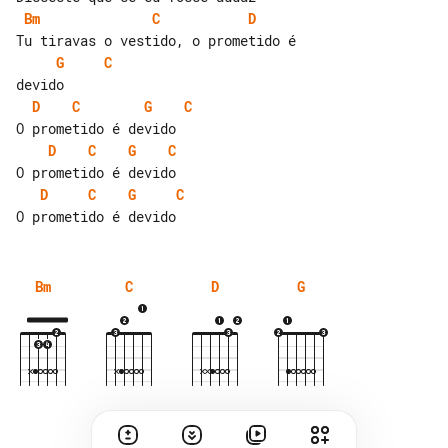
Bm
C
D
G
C
D
C
G
C
D
C
G
C
D
C
G
C
Bm
C
D
G