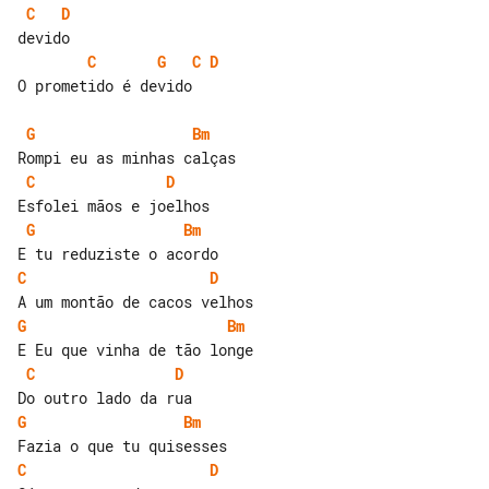
C
D
C
G
C
D
O prometido é devido

G
Bm
C
D
G
Bm
C
D
G
Bm
C
D
G
Bm
C
D