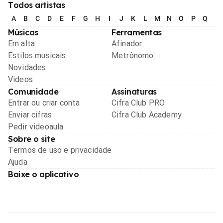
Todos artistas
A
B
C
D
E
F
G
H
I
J
K
L
M
N
O
P
Q
R
Músicas
Ferramentas
Em alta
Afinador
Estilos musicais
Metrônomo
Novidades
Videos
Comunidade
Assinaturas
Entrar ou criar conta
Cifra Club PRO
Enviar cifras
Cifra Club Academy
Pedir videoaula
Sobre o site
Termos de uso e privacidade
Ajuda
Baixe o aplicativo