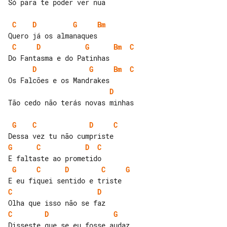
Só para te poder ver nua

C
D
G
Bm
C
D
G
Bm
C
D
G
Bm
C
D
Tão cedo não terás novas minhas

G
C
D
C
G
C
D
C
G
C
D
C
G
C
D
C
D
G