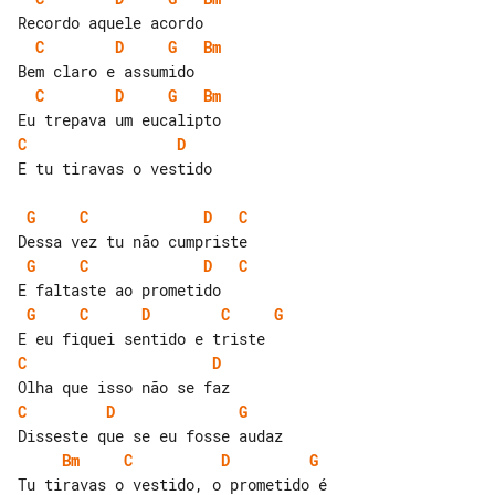
C
D
G
Bm
C
D
G
Bm
C
D
E tu tiravas o vestido

G
C
D
C
G
C
D
C
G
C
D
C
G
C
D
C
D
G
Bm
C
D
G