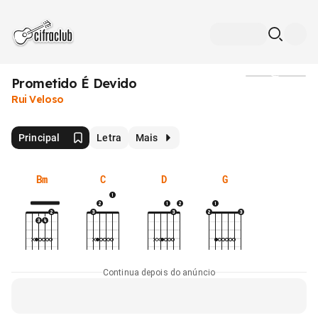
Prometido É Devido
Mídia
Rui Veloso
Principal
Letra
Mais
Bm
C
D
G
Continua depois do anúncio