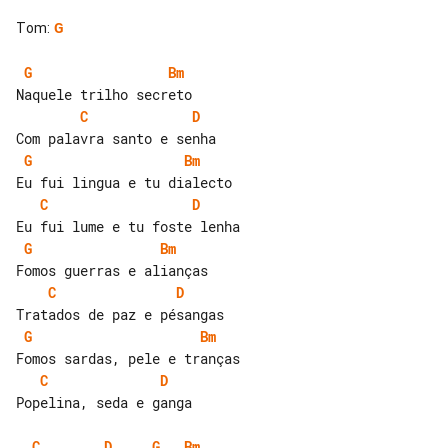
Tom
:
G
G
Bm
C
D
G
Bm
C
D
G
Bm
C
D
G
Bm
C
D
Popelina, seda e ganga

C
D
G
Bm