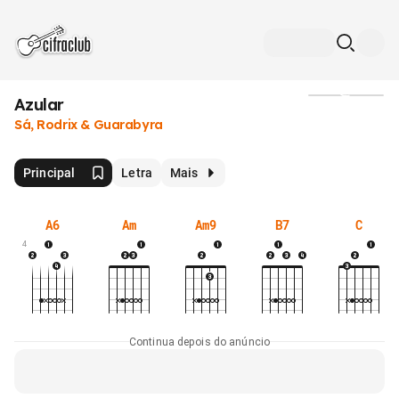
Azular
Mídia
Sá, Rodrix & Guarabyra
Principal
Letra
Mais
A6
Am
Am9
B7
C
4
Continua depois do anúncio