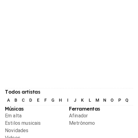
Todos artistas
A
B
C
D
E
F
G
H
I
J
K
L
M
N
O
P
Q
R
Músicas
Ferramentas
Em alta
Afinador
Estilos musicais
Metrônomo
Novidades
Videos