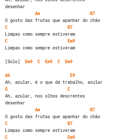
Am
B7
C
B7
C
Em9
Limpas como sempre estiveram

[Solo]  
Em9
C
Em9
C
Em9
A6
E9
G
C
Ah, azular, nos olhos descrentes 

Am
B7
C
B7
C
Em9