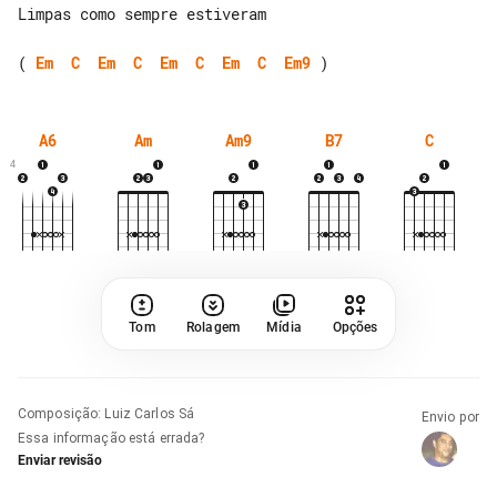
Limpas como sempre estiveram

( 
Em
C
Em
C
Em
C
Em
C
Em9
A6
Am
Am9
B7
C
4
Tom
Rolagem
Mídia
Opções
Composição
:
Luiz Carlos Sá
Envio por
Essa informação está errada?
Enviar revisão