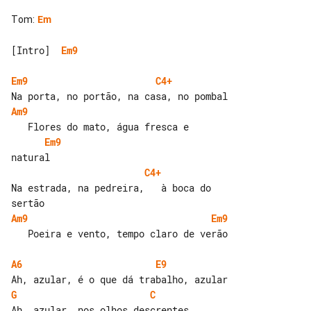
Tom
:
Em
[Intro]  
Em9
Em9
C4+
Am9
Em9
C4+
Na estrada, na pedreira,   à boca do 

Am9
Em9
   Poeira e vento, tempo claro de verão

A6
E9
G
C
Ah, azular, nos olhos descrentes 
