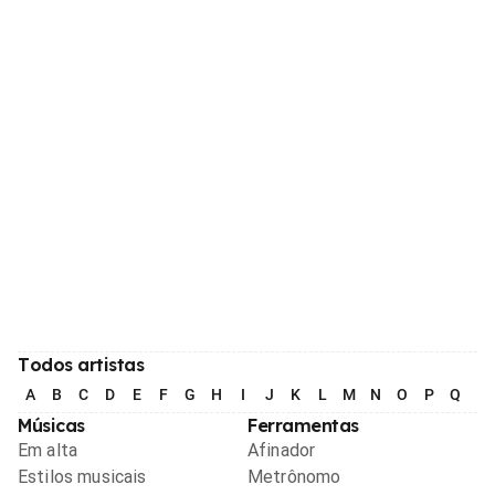
Todos artistas
A
B
C
D
E
F
G
H
I
J
K
L
M
N
O
P
Q
R
Músicas
Ferramentas
Em alta
Afinador
Estilos musicais
Metrônomo