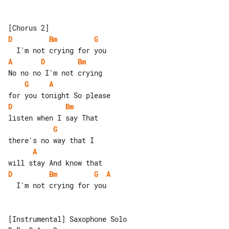
D
Bm
G
A
D
Bm
G
A
D
Bm
G
A
D
Bm
G
A
  I'm not crying for you

[Instrumental] Saxophone Solo
