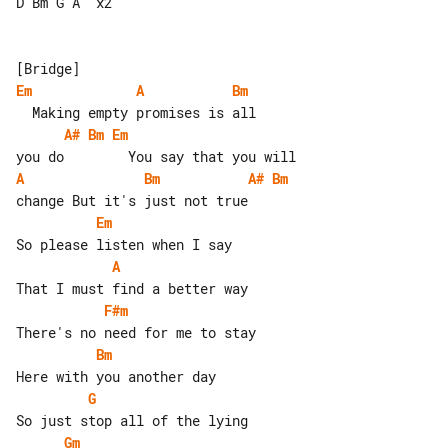
D Bm G A  x2

Em
A
Bm
A#
Bm
Em
A
Bm
A#
Bm
Em
A
F#m
Bm
G
Gm