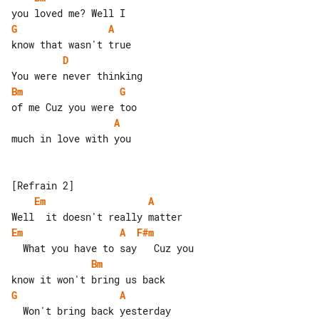
G
A
D
Bm
G
A
much in love with you

Em
A
Em
A
F#m
Bm
G
A
  Won't bring back yesterday
