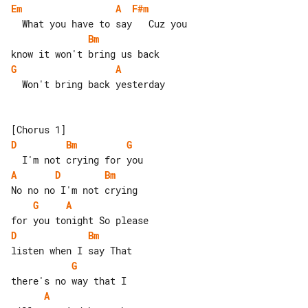
Em
A
F#m
Bm
G
A
  Won't bring back yesterday

D
Bm
G
A
D
Bm
G
A
D
Bm
G
A