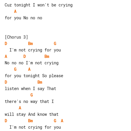
A
for you No no no

D
Bm
G
A
D
Bm
G
A
D
Bm
G
A
D
Bm
G
A
  I'm not crying for you
