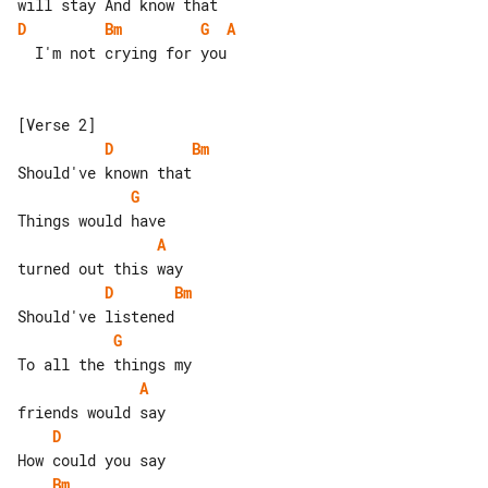
D
Bm
G
A
  I'm not crying for you

D
Bm
G
A
D
Bm
G
A
D
Bm