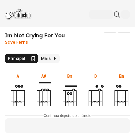
Im Not Crying For You
Mídia
Save Ferris
Principal
Mais
A
A#
Bm
D
Em
Continua depois do anúncio