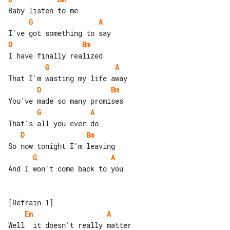
G
A
D
Bm
G
A
D
Bm
G
A
D
Bm
G
A
And I won't come back to you

Em
A