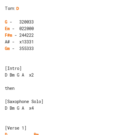
Tom
:
D
G
Em
F#m
 - 244222

Gm
 -  355333

[Intro]

D Bm G A  x2

then

[Saxophone Solo]

D Bm G A  x4

D
Bm