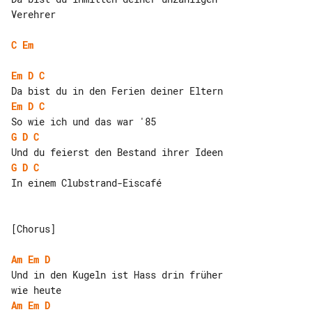
Verehrer

C
Em
Em
D
C
Em
D
C
G
D
C
G
D
C
In einem Clubstrand-Eiscafé

[Chorus]

Am
Em
D
Und in den Kugeln ist Hass drin früher 

Am
Em
D