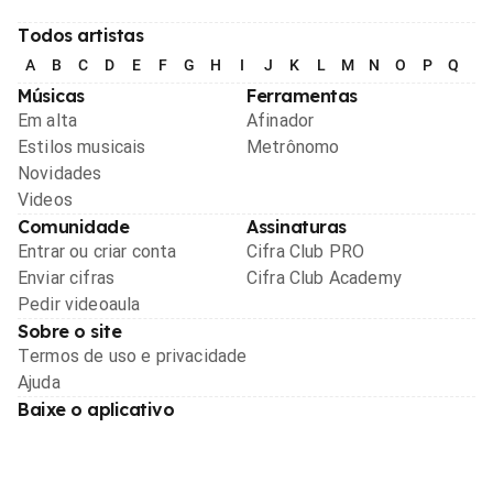
Todos artistas
A
B
C
D
E
F
G
H
I
J
K
L
M
N
O
P
Q
R
Músicas
Ferramentas
Em alta
Afinador
Estilos musicais
Metrônomo
Novidades
Videos
Comunidade
Assinaturas
Entrar ou criar conta
Cifra Club PRO
Enviar cifras
Cifra Club Academy
Pedir videoaula
Sobre o site
Termos de uso e privacidade
Ajuda
Baixe o aplicativo