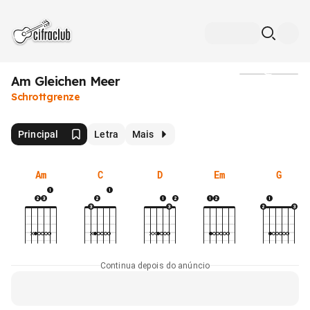
Am Gleichen Meer
Mídia
Schrottgrenze
Principal
Letra
Mais
Am
C
D
Em
G
Continua depois do anúncio