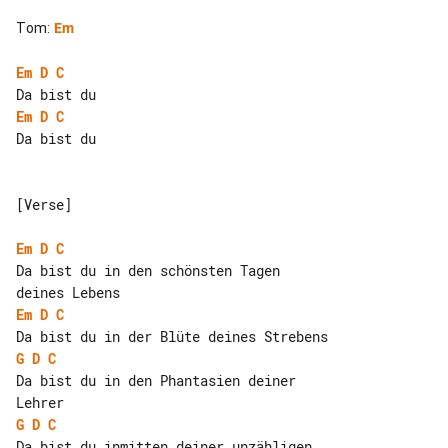
Tom
:
Em
Em
D
C
Em
D
C
Da bist du

[Verse]

Em
D
C
Da bist du in den schönsten Tagen 

Em
D
C
G
D
C
Da bist du in den Phantasien deiner 

G
D
C
Da bist du inmitten deiner unzähligen 
