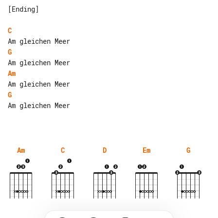
[Ending]

C
G
Am
G
Am gleichen Meer

Am
C
D
Em
G