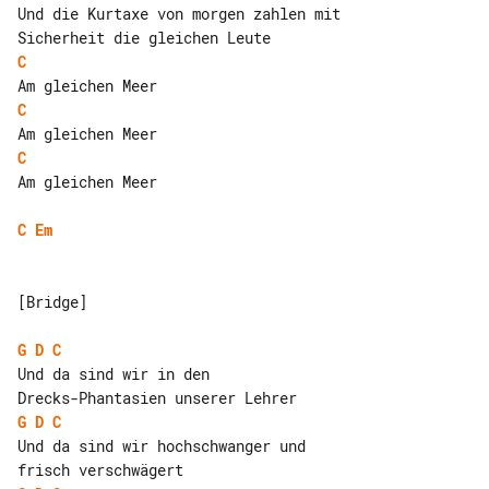
Und die Kurtaxe von morgen zahlen mit 

C
C
C
Am gleichen Meer

C
Em
[Bridge]

G
D
C
Und da sind wir in den 

G
D
C
Und da sind wir hochschwanger und 
