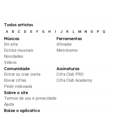
Todos artistas
A
B
C
D
E
F
G
H
I
J
K
L
M
N
O
P
Q
R
Músicas
Ferramentas
Em alta
Afinador
Estilos musicais
Metrônomo
Novidades
Videos
Comunidade
Assinaturas
Entrar ou criar conta
Cifra Club PRO
Enviar cifras
Cifra Club Academy
Pedir videoaula
Sobre o site
Termos de uso e privacidade
Ajuda
Baixe o aplicativo