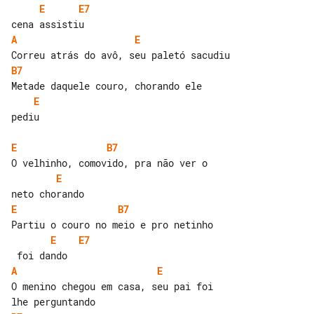
E
E7
A
E
B7
E
pediu

E
B7
E
E
B7
E
E7
A
E
O menino chegou em casa, seu pai foi 
