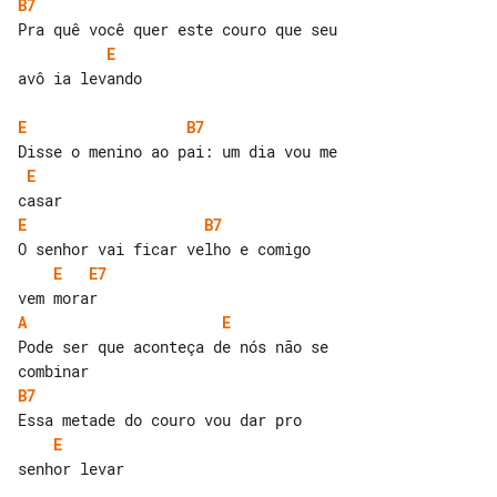
B7
E
avô ia levando

E
B7
E
E
B7
E
E7
A
E
Pode ser que aconteça de nós não se 

B7
E
senhor levar
