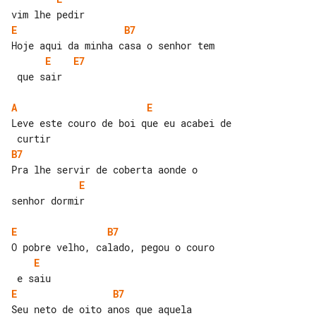
E
B7
E
E7
 que sair

A
E
Leve este couro de boi que eu acabei de

B7
E
senhor dormir

E
B7
E
E
B7