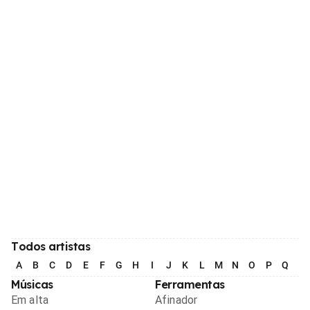
Todos artistas
A
B
C
D
E
F
G
H
I
J
K
L
M
N
O
P
Q
R
Músicas
Ferramentas
Em alta
Afinador