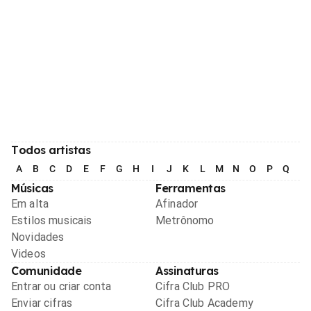
Todos artistas
A
B
C
D
E
F
G
H
I
J
K
L
M
N
O
P
Q
R
Músicas
Ferramentas
Em alta
Afinador
Estilos musicais
Metrônomo
Novidades
Videos
Comunidade
Assinaturas
Entrar ou criar conta
Cifra Club PRO
Enviar cifras
Cifra Club Academy