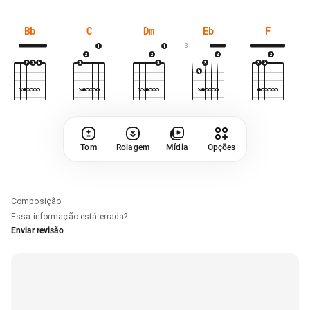
Bb
C
Dm
Eb
F
3
Tom
Rolagem
Mídia
Opções
Composição
:
Essa informação está errada?
Enviar revisão