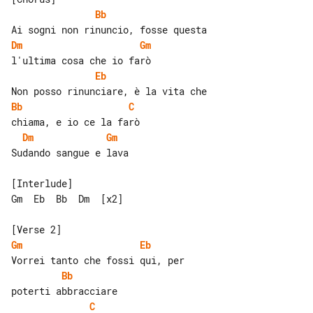
Bb
Dm
Gm
Eb
Bb
C
Dm
Gm
Sudando sangue e lava

[Interlude]

Gm  Eb  Bb  Dm  [x2]

Gm
Eb
Bb
C