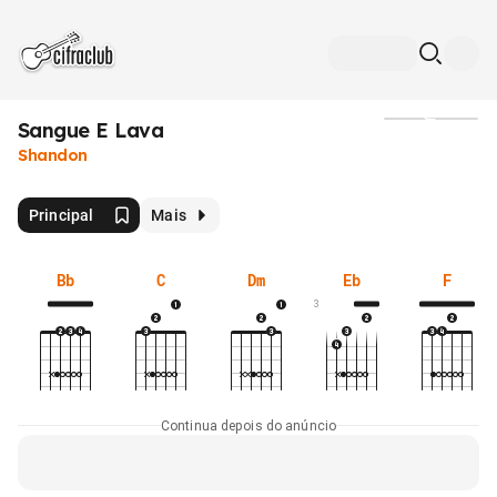
Sangue E Lava
Mídia
Shandon
Principal
Mais
Bb
C
Dm
Eb
F
3
Continua depois do anúncio