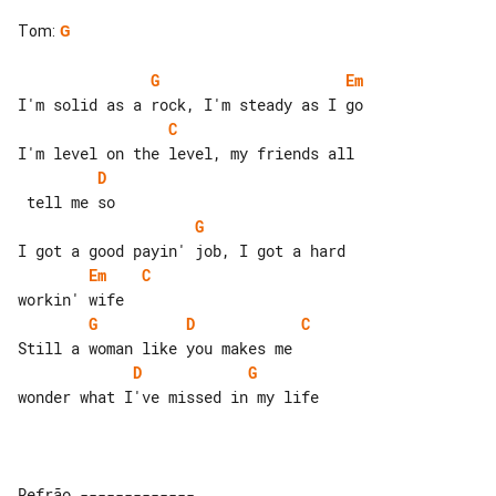
Tom
:
G
G
Em
C
D
G
Em
C
G
D
C
D
G
wonder what I've missed in my life
