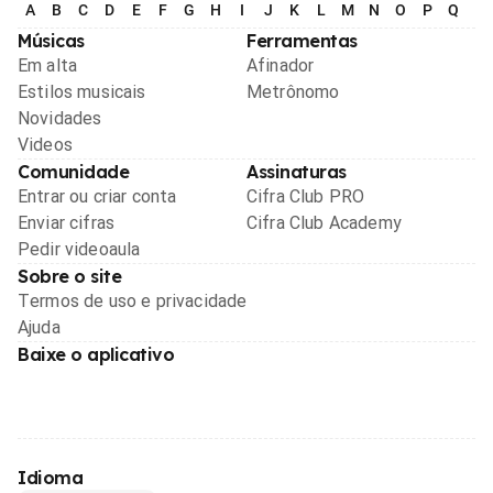
A
B
C
D
E
F
G
H
I
J
K
L
M
N
O
P
Q
R
Músicas
Ferramentas
Em alta
Afinador
Estilos musicais
Metrônomo
Novidades
Videos
Comunidade
Assinaturas
Entrar ou criar conta
Cifra Club PRO
Enviar cifras
Cifra Club Academy
Pedir videoaula
Sobre o site
Termos de uso e privacidade
Ajuda
Baixe o aplicativo
Idioma