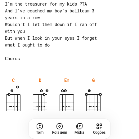
I'm the treasurer for my kids PTA

And I've coached my boy's ballteam 3 

years in a row

Wouldn't I let them down if I ran off 

with you

But when I look in your eyes I forget 

what I ought to do

C
D
Em
G
Tom
Rolagem
Mídia
Opções