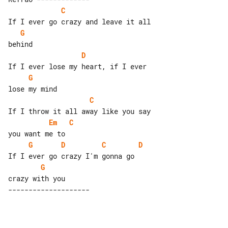
C
G
D
G
C
Em
C
G
D
C
D
G