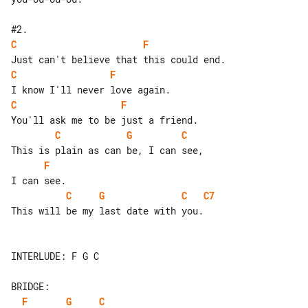
C
F
C
F
C
F
C
G
C
F
C
G
C
C7
This will be my last date with you.

INTERLUDE: F G C

F
G
C