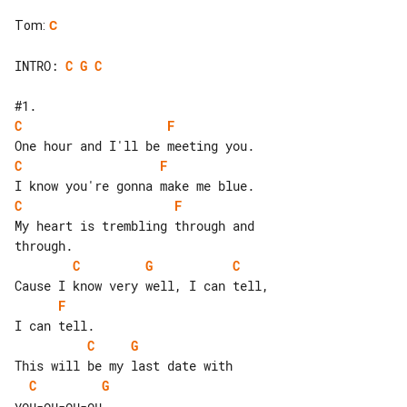
Tom
:
C
INTRO: 
C
G
C
C
F
C
F
C
F
My heart is trembling through and 

C
G
C
F
C
G
C
G
you-ou-ou-ou.
