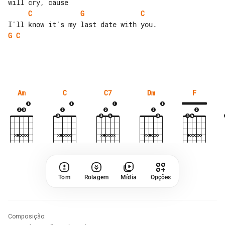
C
G
C
G
C
Am
C
C7
Dm
F
Tom
Rolagem
Mídia
Opções
Composição
: