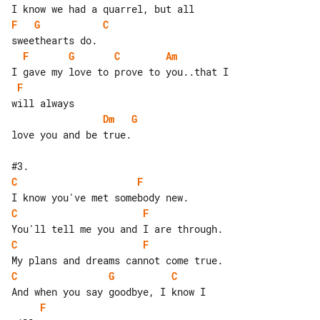
F
G
C
F
G
C
Am
F
Dm
G
love you and be true.

C
F
C
F
C
F
C
G
C
F