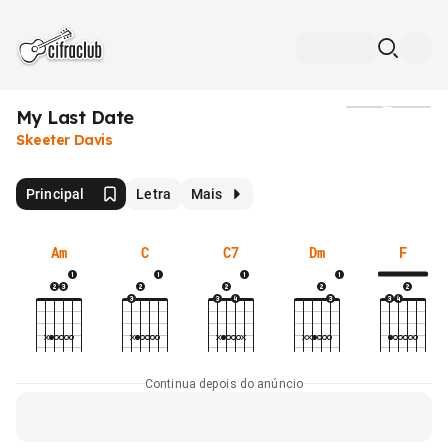
My Last Date
Mídia
Skeeter Davis
Principal
Letra
Mais
Am
C
C7
Dm
F
Continua depois do anúncio