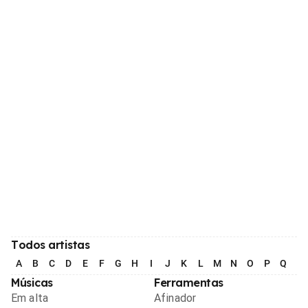
Todos artistas
A
B
C
D
E
F
G
H
I
J
K
L
M
N
O
P
Q
R
Músicas
Ferramentas
Em alta
Afinador