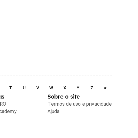
T
U
V
W
X
Y
Z
#
as
Sobre o site
PRO
Termos de uso e privacidade
Academy
Ajuda