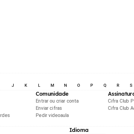
I
J
K
L
M
N
O
P
Q
R
S
Comunidade
Assinatur
Entrar ou criar conta
Cifra Club 
Enviar cifras
Cifra Club 
ordes
Pedir videoaula
Idioma