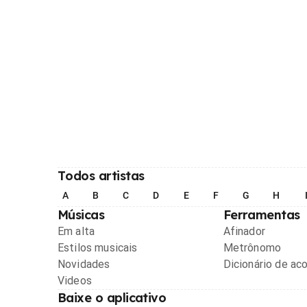
Todos artistas
A
B
C
D
E
F
G
H
Músicas
Ferramentas
Em alta
Afinador
Estilos musicais
Metrônomo
Novidades
Dicionário de ac
Videos
Baixe o aplicativo