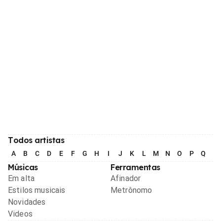
Todos artistas
A
B
C
D
E
F
G
H
I
J
K
L
M
N
O
P
Q
R
Músicas
Ferramentas
Em alta
Afinador
Estilos musicais
Metrônomo
Novidades
Videos