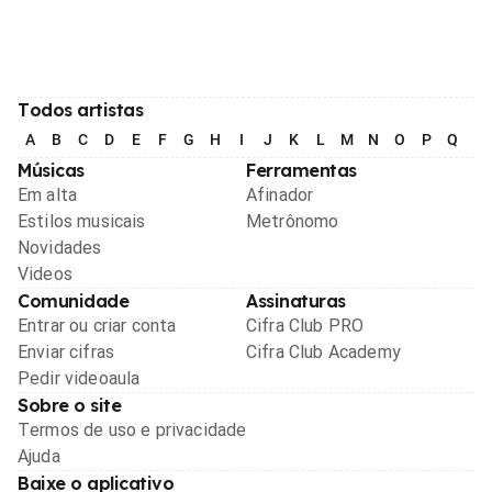
Todos artistas
A
B
C
D
E
F
G
H
I
J
K
L
M
N
O
P
Q
R
Músicas
Ferramentas
Em alta
Afinador
Estilos musicais
Metrônomo
Novidades
Videos
Comunidade
Assinaturas
Entrar ou criar conta
Cifra Club PRO
Enviar cifras
Cifra Club Academy
Pedir videoaula
Sobre o site
Termos de uso e privacidade
Ajuda
Baixe o aplicativo