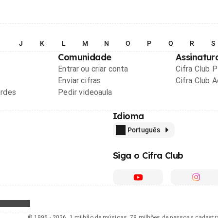
I
J
K
L
M
N
O
P
Q
R
S
Comunidade
Assinatur
Entrar ou criar conta
Cifra Club 
Enviar cifras
Cifra Club 
ordes
Pedir videoaula
Idioma
Português
Siga o Cifra Club
© 1996 - 2026, 1 milhão de músicas, 78 milhões de pessoas cadast