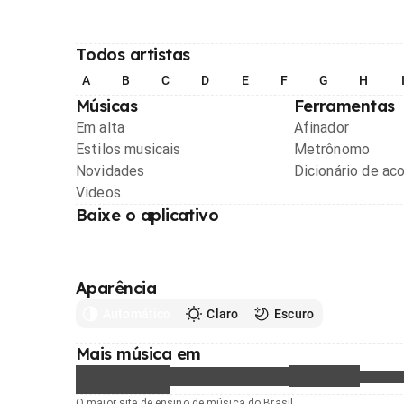
Todos artistas
A
B
C
D
E
F
G
H
Músicas
Ferramentas
Em alta
Afinador
Estilos musicais
Metrônomo
Novidades
Dicionário de ac
Videos
Baixe o aplicativo
Aparência
Automático
Claro
Escuro
Mais música em
O maior site de ensino de música do Brasil