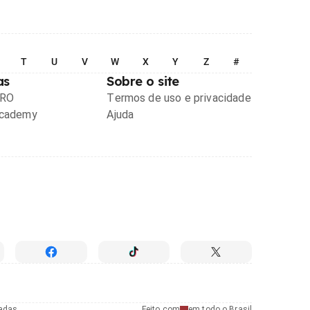
T
U
V
W
X
Y
Z
#
as
Sobre o site
PRO
Termos de uso e privacidade
Academy
Ajuda
radas
Feito com
em todo o Brasil