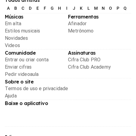
A
B
C
D
E
F
G
H
I
J
K
L
M
N
O
P
Q
R
Músicas
Ferramentas
Em alta
Afinador
Estilos musicais
Metrônomo
Novidades
Videos
Comunidade
Assinaturas
Entrar ou criar conta
Cifra Club PRO
Enviar cifras
Cifra Club Academy
Pedir videoaula
Sobre o site
Termos de uso e privacidade
Ajuda
Baixe o aplicativo