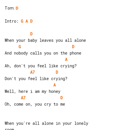
Tom
:
D
Intro: 
G
A
D
D
G
D
A
A7
D
A
A7
D
Oh, come on, you cry to me

When you're all alone in your lonely 
