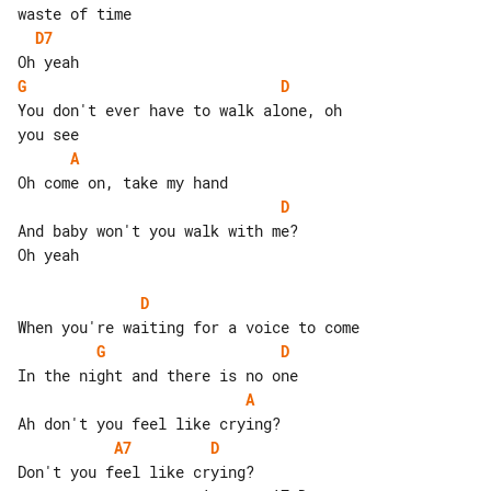
D7
G
D
You don't ever have to walk alone, oh 

A
D
And baby won't you walk with me?

Oh yeah

D
G
D
A
A7
D
Don't you feel like crying?
