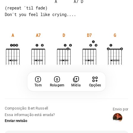
                     A       A7 D 

(repeat 'til fade)

A
A7
D
D7
G
Tom
Rolagem
Mídia
Opções
Composição
:
Bert Russell
Envio por
Essa informação está errada?
Enviar revisão