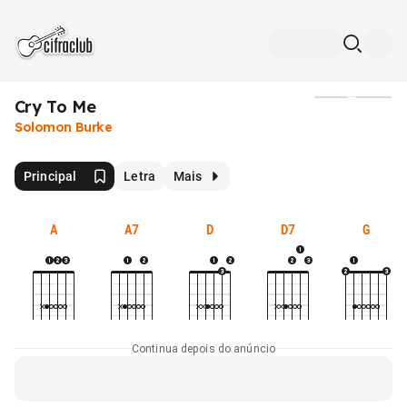
Cry To Me
Mídia
Solomon Burke
Principal
Letra
Mais
A
A7
D
D7
G
Continua depois do anúncio