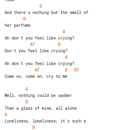
G
D
A
A7
D
A
A7
D
D7
Come on, come on, cry to me

G
D
A
D