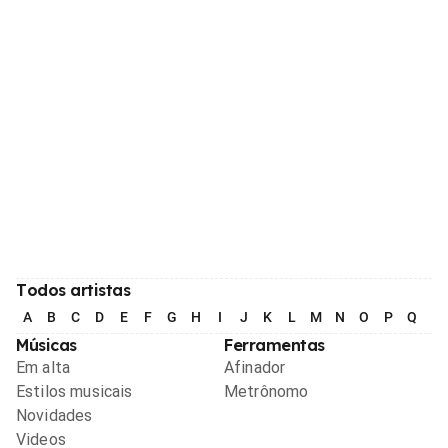
Todos artistas
A
B
C
D
E
F
G
H
I
J
K
L
M
N
O
P
Q
R
Músicas
Ferramentas
Em alta
Afinador
Estilos musicais
Metrônomo
Novidades
Videos