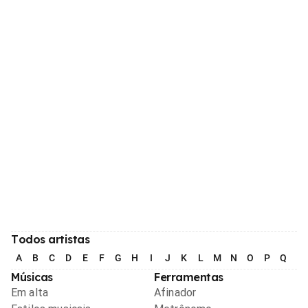
Todos artistas
A
B
C
D
E
F
G
H
I
J
K
L
M
N
O
P
Q
R
Músicas
Ferramentas
Em alta
Afinador