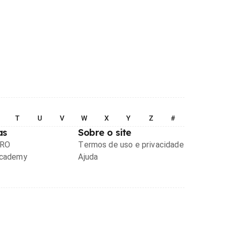
T
U
V
W
X
Y
Z
#
as
Sobre o site
PRO
Termos de uso e privacidade
Academy
Ajuda