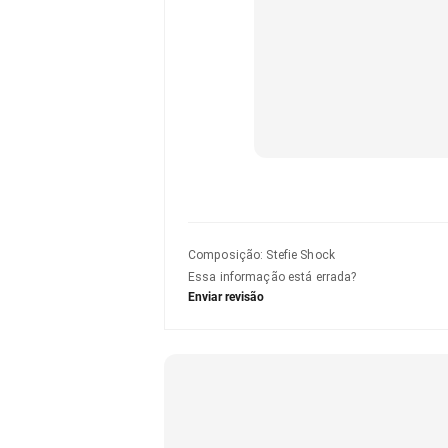
Composição
:
Stefie Shock
Essa informação está errada?
Enviar revisão