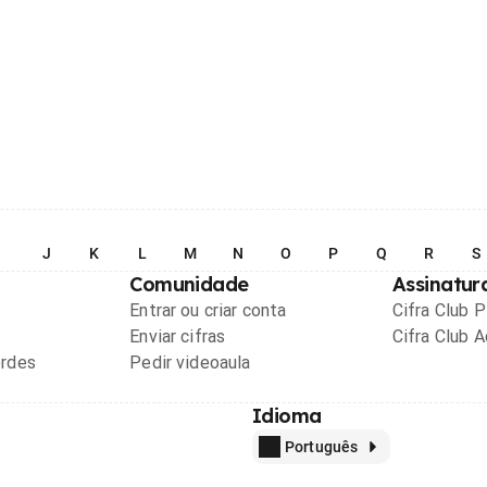
I
J
K
L
M
N
O
P
Q
R
S
Comunidade
Assinatur
Entrar ou criar conta
Cifra Club 
Enviar cifras
Cifra Club 
ordes
Pedir videoaula
Idioma
Português