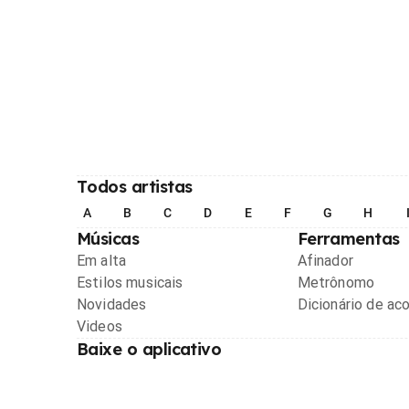
Todos artistas
A
B
C
D
E
F
G
H
Músicas
Ferramentas
Em alta
Afinador
Estilos musicais
Metrônomo
Novidades
Dicionário de ac
Videos
Baixe o aplicativo