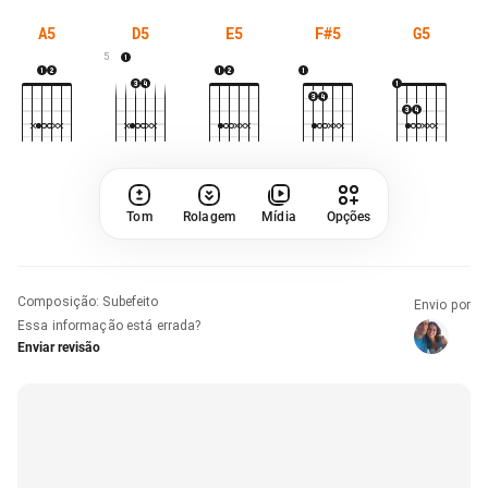
A5
D5
E5
F#5
G5
5
Tom
Rolagem
Mídia
Opções
Composição
:
Subefeito
Envio por
Essa informação está errada?
Enviar revisão