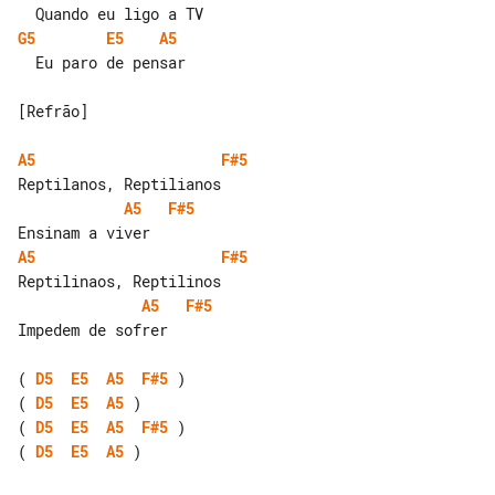
G5
E5
A5
  Eu paro de pensar

[Refrão]

A5
F#5
A5
F#5
A5
F#5
A5
F#5
Impedem de sofrer

( 
D5
E5
A5
F#5
( 
D5
E5
A5
( 
D5
E5
A5
F#5
( 
D5
E5
A5