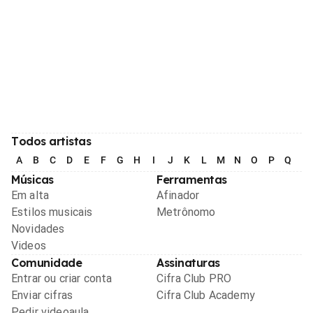
Todos artistas
A
B
C
D
E
F
G
H
I
J
K
L
M
N
O
P
Q
R
Músicas
Ferramentas
Em alta
Afinador
Estilos musicais
Metrônomo
Novidades
Videos
Comunidade
Assinaturas
Entrar ou criar conta
Cifra Club PRO
Enviar cifras
Cifra Club Academy
Pedir videoaula