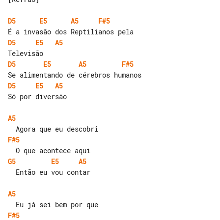
D5
E5
A5
F#5
D5
E5
A5
D5
E5
A5
F#5
D5
E5
A5
Só por diversão

A5
F#5
G5
E5
A5
  Então eu vou contar

A5
F#5