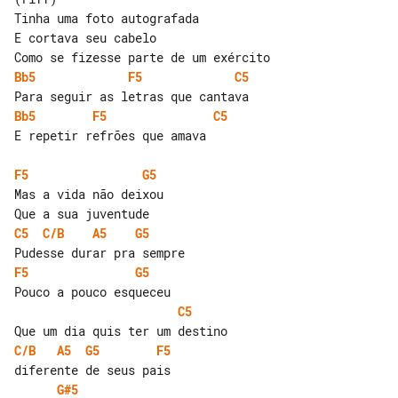
Tinha uma foto autografada

E cortava seu cabelo

Bb5
F5
C5
Bb5
F5
C5
E repetir refrões que amava

F5
G5
Mas a vida não deixou

C5
C/B
A5
G5
F5
G5
C5
C/B
A5
G5
F5
G#5