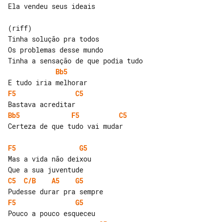
Ela vendeu seus ideais

(riff)

Tinha solução pra todos

Os problemas desse mundo

Bb5
F5
C5
Bb5
F5
C5
Certeza de que tudo vai mudar

F5
G5
Mas a vida não deixou

C5
C/B
A5
G5
F5
G5