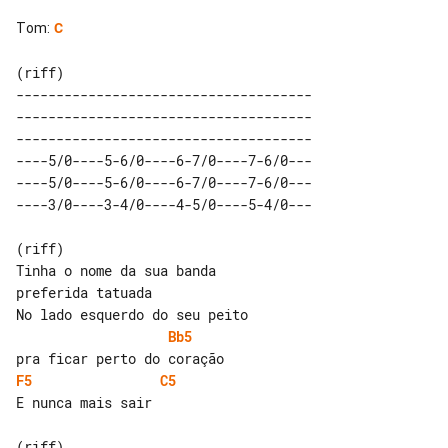
Tom
:
C
(riff)

-------------------------------------

-------------------------------------

-------------------------------------

----5/0----5-6/0----6-7/0----7-6/0---

----5/0----5-6/0----6-7/0----7-6/0---

(riff)

Tinha o nome da sua banda

preferida tatuada

Bb5
F5
C5
E nunca mais sair

(riff)
