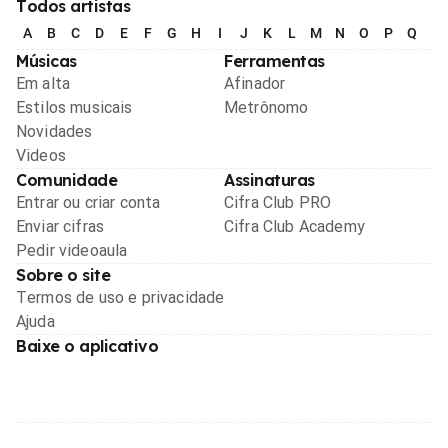
Todos artistas
A
B
C
D
E
F
G
H
I
J
K
L
M
N
O
P
Q
R
Músicas
Ferramentas
Em alta
Afinador
Estilos musicais
Metrônomo
Novidades
Videos
Comunidade
Assinaturas
Entrar ou criar conta
Cifra Club PRO
Enviar cifras
Cifra Club Academy
Pedir videoaula
Sobre o site
Termos de uso e privacidade
Ajuda
Baixe o aplicativo