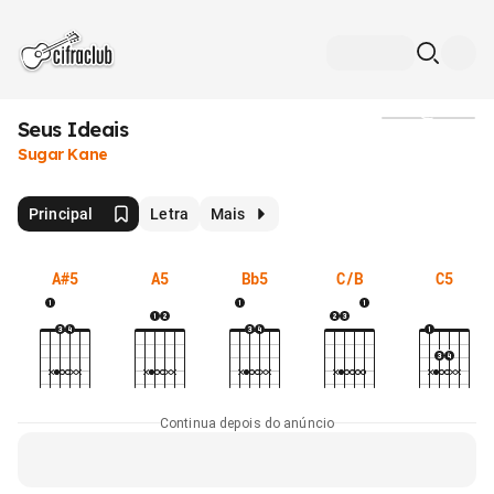
Seus Ideais
Mídia
Sugar Kane
Principal
Letra
Mais
A#5
A5
Bb5
C/B
C5
Continua depois do anúncio