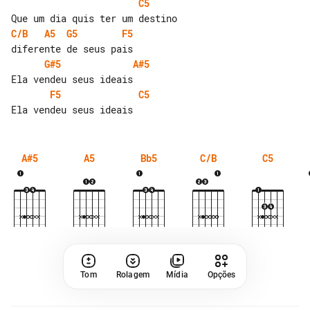
C5
C/B
A5
G5
F5
G#5
A#5
F5
C5
A#5
A5
Bb5
C/B
C5
Tom
Rolagem
Mídia
Opções