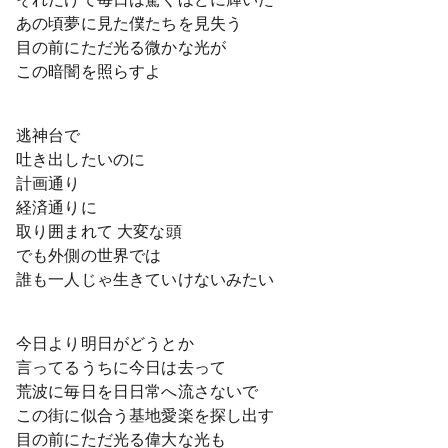
あの頃夢に見た僕たちを見失う
目の前にただ光る微かな光が
この暗闇を照らすよ
逃神台で
吐き出したいのに
計画通り
経済通りに
取り囲まれて 大変な頭
でも外側の世界では
誰も一人じゃ生きていけないみたい
今日より明日がどうとか
言ってるうちに今日は去って
荒波に毎日を日日常へ流さないで
この街に似合う基地愛楽を探し出す
目の前にただ光る偉大な光も