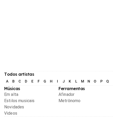
Todos artistas
A
B
C
D
E
F
G
H
I
J
K
L
M
N
O
P
Q
R
Músicas
Ferramentas
Em alta
Afinador
Estilos musicais
Metrônomo
Novidades
Videos