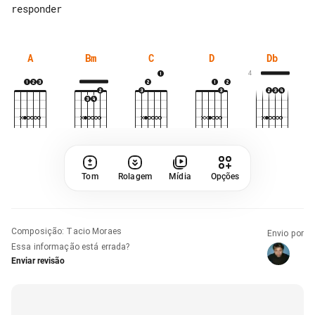
A
Bm
C
D
Db
4
Tom
Rolagem
Mídia
Opções
Composição
:
Tacio Moraes
Envio por
Essa informação está errada?
Enviar revisão