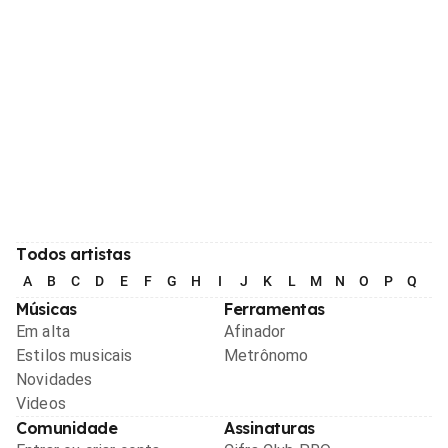
Todos artistas
A
B
C
D
E
F
G
H
I
J
K
L
M
N
O
P
Q
R
Músicas
Ferramentas
Em alta
Afinador
Estilos musicais
Metrônomo
Novidades
Videos
Comunidade
Assinaturas