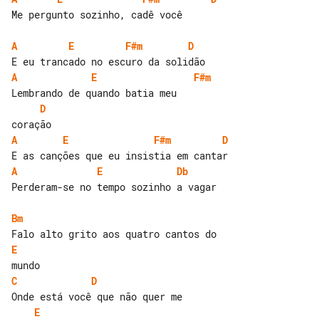
Me pergunto sozinho, cadê você

A
E
F#m
D
A
E
F#m
D
A
E
F#m
D
A
E
Db
Perderam-se no tempo sozinho a vagar

Bm
E
C
D
E