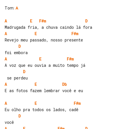
Tom
:
A
A
E
F#m
D
A
E
F#m
D
A
E
F#m
D
A
E
Db
E as fotos fazem lembrar você e eu

A
E
F#m
D
A
E
F#m
D