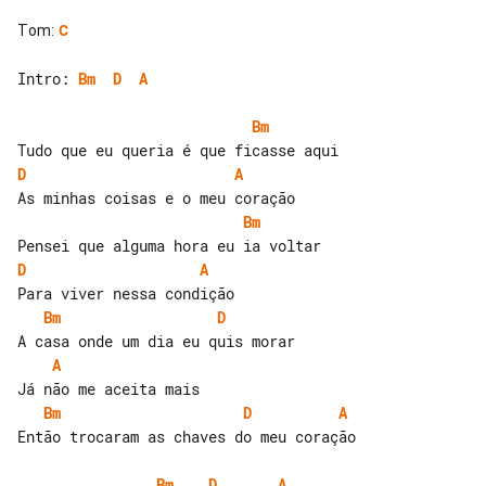
Tom
:
C
Intro: 
Bm
D
A
Bm
D
A
Bm
D
A
Bm
D
A
Bm
D
A
Então trocaram as chaves do meu coração

Bm
D
A