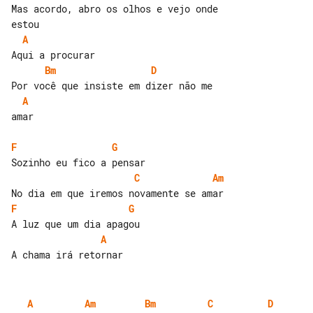
Mas acordo, abro os olhos e vejo onde 

A
Bm
D
A
amar

F
G
C
Am
F
G
A
A
Am
Bm
C
D