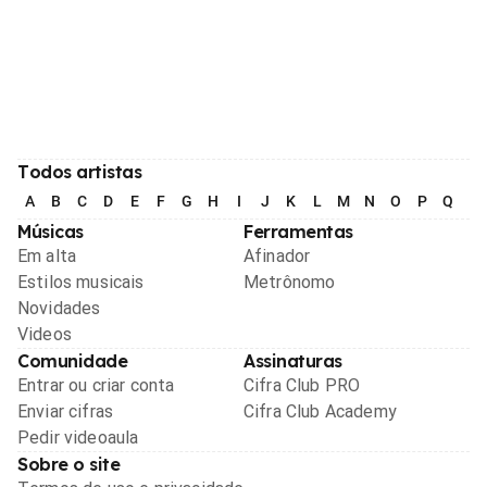
Todos artistas
A
B
C
D
E
F
G
H
I
J
K
L
M
N
O
P
Q
R
Músicas
Ferramentas
Em alta
Afinador
Estilos musicais
Metrônomo
Novidades
Videos
Comunidade
Assinaturas
Entrar ou criar conta
Cifra Club PRO
Enviar cifras
Cifra Club Academy
Pedir videoaula
Sobre o site