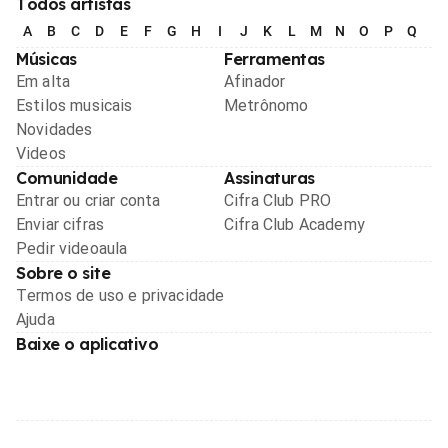
Todos artistas
A
B
C
D
E
F
G
H
I
J
K
L
M
N
O
P
Q
R
Músicas
Ferramentas
Em alta
Afinador
Estilos musicais
Metrônomo
Novidades
Videos
Comunidade
Assinaturas
Entrar ou criar conta
Cifra Club PRO
Enviar cifras
Cifra Club Academy
Pedir videoaula
Sobre o site
Termos de uso e privacidade
Ajuda
Baixe o aplicativo