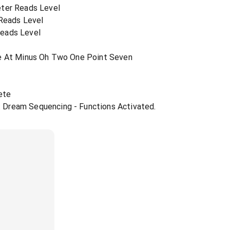
eter Reads Level
 Reads Level
Reads Level
pe At Minus Oh Two One Point Seven
ete
Dream Sequencing - Functions Activated.