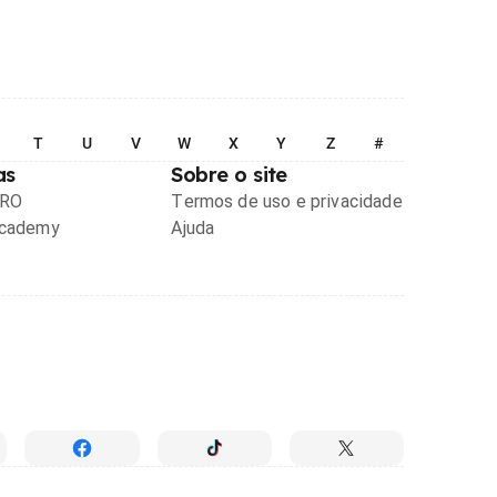
T
U
V
W
X
Y
Z
#
as
Sobre o site
PRO
Termos de uso e privacidade
Academy
Ajuda