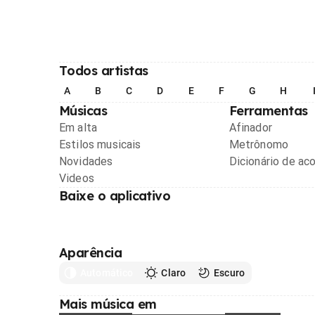
Todos artistas
A
B
C
D
E
F
G
H
Músicas
Ferramentas
Em alta
Afinador
Estilos musicais
Metrônomo
Novidades
Dicionário de ac
Videos
Baixe o aplicativo
Aparência
Automático
Claro
Escuro
Mais música em