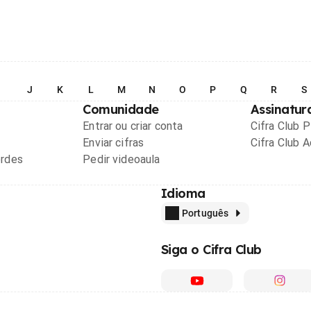
I
J
K
L
M
N
O
P
Q
R
S
Comunidade
Assinatur
Entrar ou criar conta
Cifra Club 
Enviar cifras
Cifra Club 
ordes
Pedir videoaula
Idioma
Português
Siga o Cifra Club