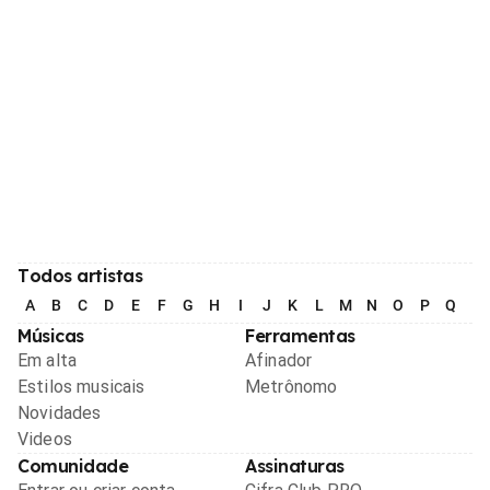
Todos artistas
A
B
C
D
E
F
G
H
I
J
K
L
M
N
O
P
Q
R
Músicas
Ferramentas
Em alta
Afinador
Estilos musicais
Metrônomo
Novidades
Videos
Comunidade
Assinaturas