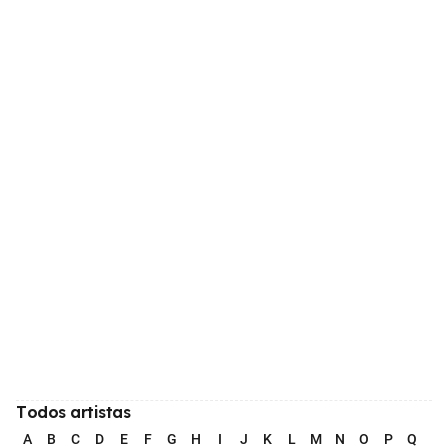
Todos artistas
A
B
C
D
E
F
G
H
I
J
K
L
M
N
O
P
Q
R