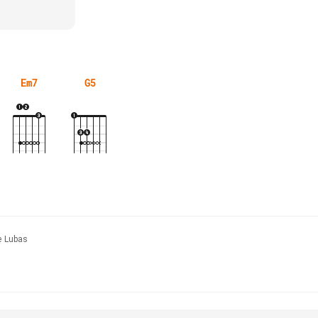
Em7
G5
e Lubas