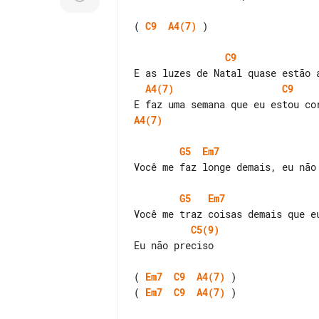
( 
C9
A4(7)
 )

C9
A4(7)
C9
A4(7)
G5
Em7
Você me faz longe demais, eu não 
G5
Em7
C5(9)
Eu não preciso

( 
Em7
C9
A4(7)
( 
Em7
C9
A4(7)
 )
