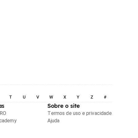
T
U
V
W
X
Y
Z
#
as
Sobre o site
PRO
Termos de uso e privacidade
Academy
Ajuda