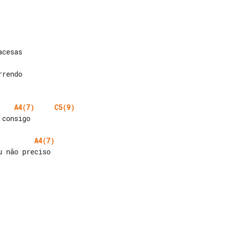
A4(7)
C5(9)
consigo

A4(7)