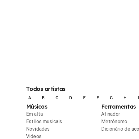
Todos artistas
A
B
C
D
E
F
G
H
Músicas
Ferramentas
Em alta
Afinador
Estilos musicais
Metrônomo
Novidades
Dicionário de ac
Videos