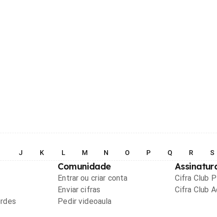
I
J
K
L
M
N
O
P
Q
R
S
Comunidade
Assinatur
Entrar ou criar conta
Cifra Club 
Enviar cifras
Cifra Club 
ordes
Pedir videoaula