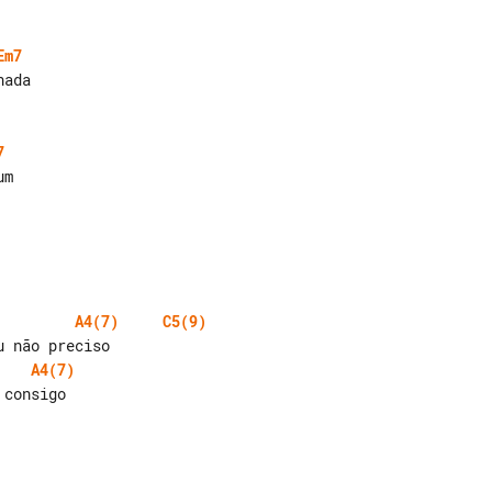
Em7
7
A4(7)
C5(9)
A4(7)