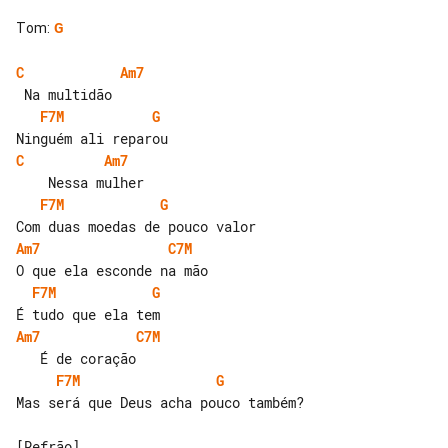
Tom
:
G
C
Am7
F7M
G
C
Am7
F7M
G
Am7
C7M
F7M
G
Am7
C7M
F7M
G
Mas será que Deus acha pouco também?

[Refrão]
