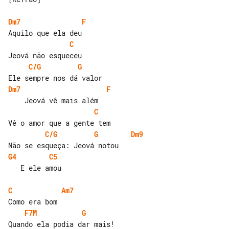
Dm7
F
C
C/G
G
Dm7
F
C
C/G
G
Dm9
G4
C5
   E ele amou

C
Am7
F7M
G