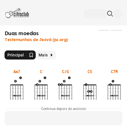
Duas moedas
Mídia
Testemunhas de Jeová (jw.org)
Principal
Mais
Am7
C
C/G
C5
C7M
Continua depois do anúncio