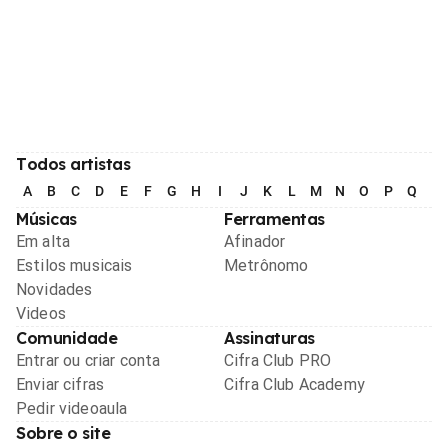
Todos artistas
A
B
C
D
E
F
G
H
I
J
K
L
M
N
O
P
Q
R
Músicas
Ferramentas
Em alta
Afinador
Estilos musicais
Metrônomo
Novidades
Videos
Comunidade
Assinaturas
Entrar ou criar conta
Cifra Club PRO
Enviar cifras
Cifra Club Academy
Pedir videoaula
Sobre o site