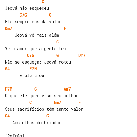
C
C/G
G
Dm7
F
C
C/G
G
Dm7
G4
F7M
      E ele amou

F7M
G
Am7
C
Em7
F
G4
G
   Aos olhos do Criador

[Refrão]
