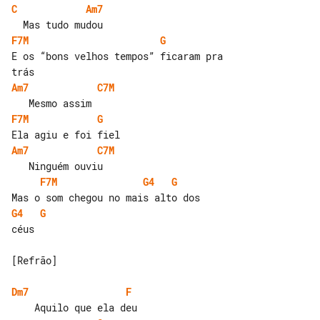
C
Am7
F7M
G
E os “bons velhos tempos” ficaram pra 

Am7
C7M
F7M
G
Am7
C7M
F7M
G4
G
G4
G
céus

[Refrão]

Dm7
F