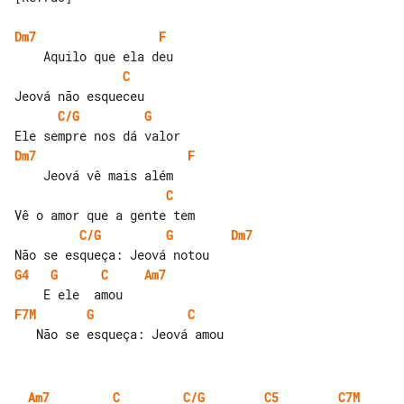
Dm7
F
C
C/G
G
Dm7
F
C
C/G
G
Dm7
G4
G
C
Am7
F7M
G
C
Am7
C
C/G
C5
C7M