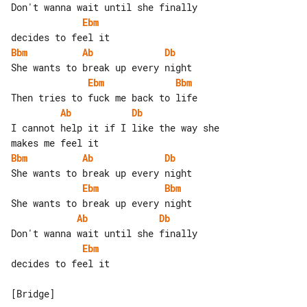
Ebm
Bbm
Ab
Db
Ebm
Bbm
Ab
Db
I cannot help it if I like the way she 

Bbm
Ab
Db
Ebm
Bbm
Ab
Db
Ebm
decides to feel it

[Bridge]
