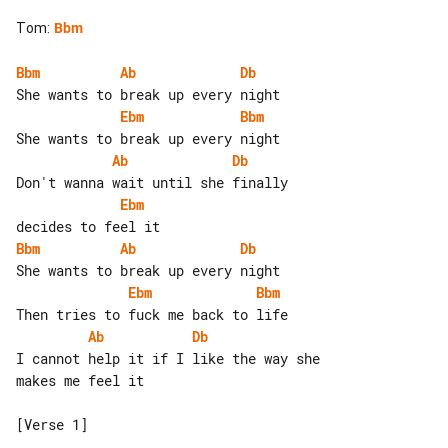
Tom
:
Bbm
Bbm
Ab
Db
Ebm
Bbm
Ab
Db
Ebm
Bbm
Ab
Db
Ebm
Bbm
Ab
Db
I cannot help it if I like the way she 

makes me feel it

[Verse 1]
