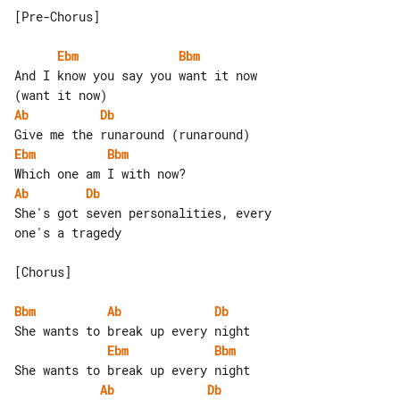
[Pre-Chorus]

Ebm
Bbm
And I know you say you want it now 

Ab
Db
Ebm
Bbm
Ab
Db
She's got seven personalities, every 

one's a tragedy

[Chorus]

Bbm
Ab
Db
Ebm
Bbm
Ab
Db