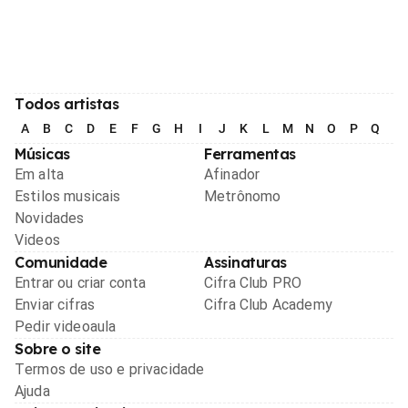
Todos artistas
A
B
C
D
E
F
G
H
I
J
K
L
M
N
O
P
Q
R
Músicas
Ferramentas
Em alta
Afinador
Estilos musicais
Metrônomo
Novidades
Videos
Comunidade
Assinaturas
Entrar ou criar conta
Cifra Club PRO
Enviar cifras
Cifra Club Academy
Pedir videoaula
Sobre o site
Termos de uso e privacidade
Ajuda