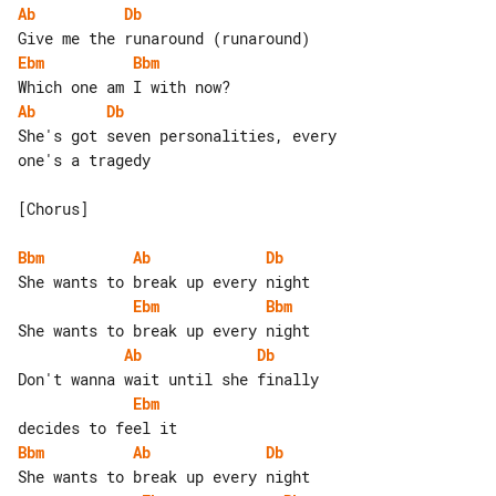
Ab
Db
Ebm
Bbm
Ab
Db
She's got seven personalities, every 

one's a tragedy

[Chorus]

Bbm
Ab
Db
Ebm
Bbm
Ab
Db
Ebm
Bbm
Ab
Db