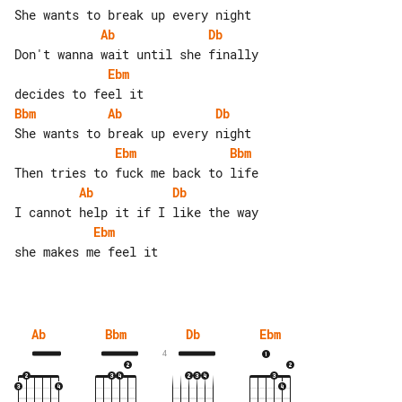
Ab
Db
Ebm
Bbm
Ab
Db
Ebm
Bbm
Ab
Db
Ebm
she makes me feel it

Ab
Bbm
Db
Ebm
4