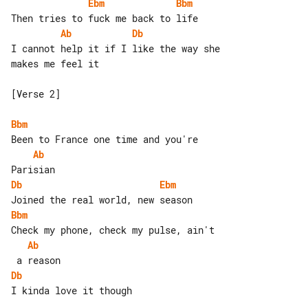
Ebm
Bbm
Ab
Db
I cannot help it if I like the way she 

makes me feel it

[Verse 2]

Bbm
Ab
Db
Ebm
Bbm
Ab
Db
I kinda love it though
