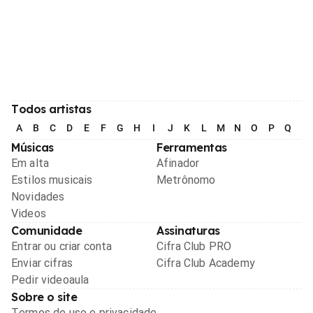
Todos artistas
A
B
C
D
E
F
G
H
I
J
K
L
M
N
O
P
Q
R
Músicas
Ferramentas
Em alta
Afinador
Estilos musicais
Metrônomo
Novidades
Videos
Comunidade
Assinaturas
Entrar ou criar conta
Cifra Club PRO
Enviar cifras
Cifra Club Academy
Pedir videoaula
Sobre o site
Termos de uso e privacidade