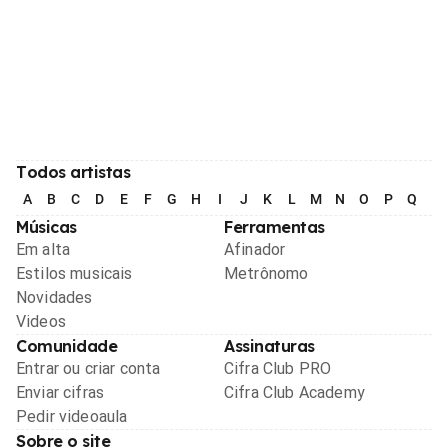
Todos artistas
A
B
C
D
E
F
G
H
I
J
K
L
M
N
O
P
Q
R
Músicas
Ferramentas
Em alta
Afinador
Estilos musicais
Metrônomo
Novidades
Videos
Comunidade
Assinaturas
Entrar ou criar conta
Cifra Club PRO
Enviar cifras
Cifra Club Academy
Pedir videoaula
Sobre o site